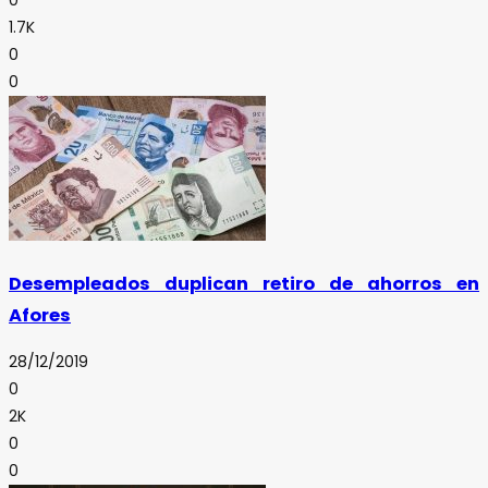
0
1.7K
0
0
Desempleados duplican retiro de ahorros en
Afores
28/12/2019
0
2K
0
0