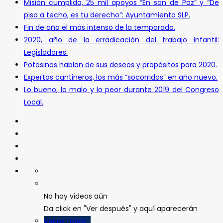
Misión cumplida, 25 mil apoyos “En son de Paz” y “De
piso a techo, es tu derecho”: Ayuntamiento SLP.
Fin de año el más intenso de la temporada.
2020, año de la erradicación del trabajo infantil:
Legisladores.
Potosinos hablan de sus deseos y propósitos para 2020.
Expertos cantineros, los más “socorridos” en año nuevo.
Lo bueno, lo malo y lo peor durante 2019 del Congreso
Local.
No hay videos aún
Da click en "Ver después" y aquí aparecerán
Verlos todos