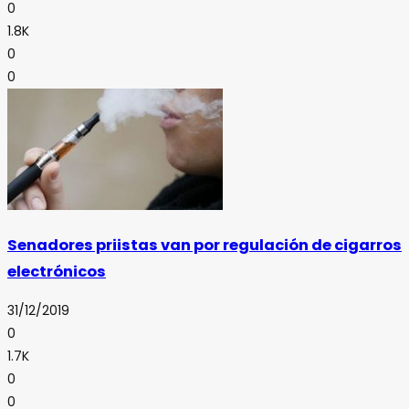
0
1.8K
0
0
Senadores priistas van por regulación de cigarros
electrónicos
31/12/2019
0
1.7K
0
0