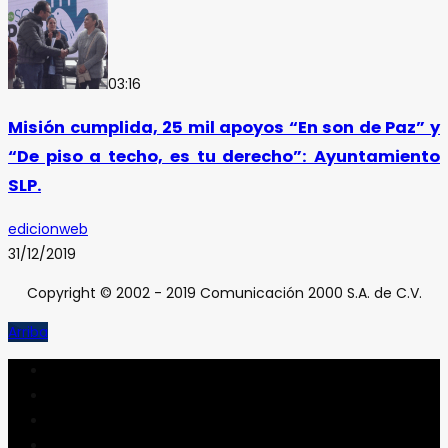
03:16
Misión cumplida, 25 mil apoyos “En son de Paz” y
“De piso a techo, es tu derecho”: Ayuntamiento
SLP.
edicionweb
31/12/2019
Copyright © 2002 - 2019 Comunicación 2000 S.A. de C.V.
Arriba