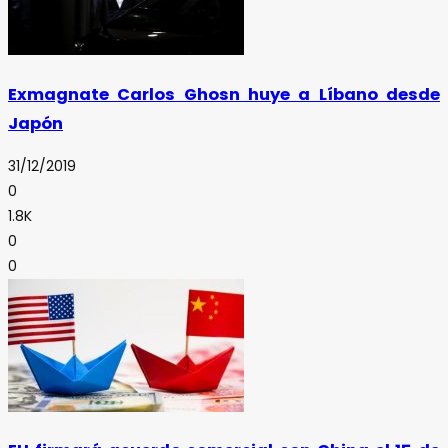
Exmagnate Carlos Ghosn huye a Líbano desde
Japón
31/12/2019
0
1.8K
0
0