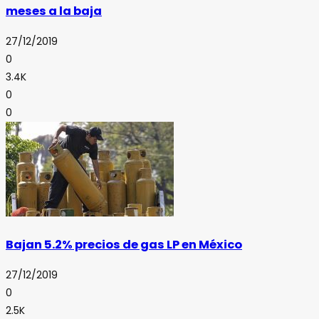
meses a la baja
27/12/2019
0
3.4K
0
0
Bajan 5.2% precios de gas LP en México
27/12/2019
0
2.5K