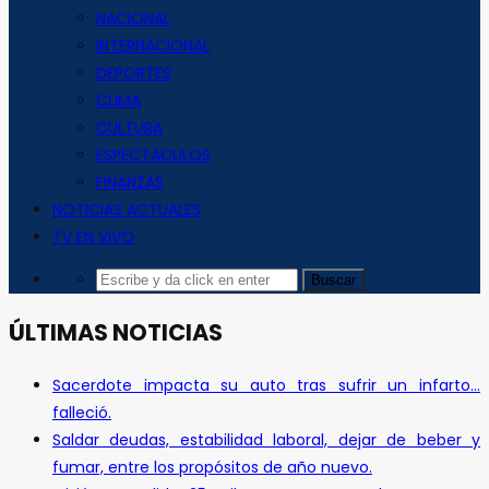
NACIONAL
INTERNACIONAL
DEPORTES
CLIMA
CULTURA
ESPECTACULOS
FINANZAS
NOTICIAS ACTUALES
TV EN VIVO
ÚLTIMAS NOTICIAS
Sacerdote impacta su auto tras sufrir un infarto…
falleció.
Saldar deudas, estabilidad laboral, dejar de beber y
fumar, entre los propósitos de año nuevo.