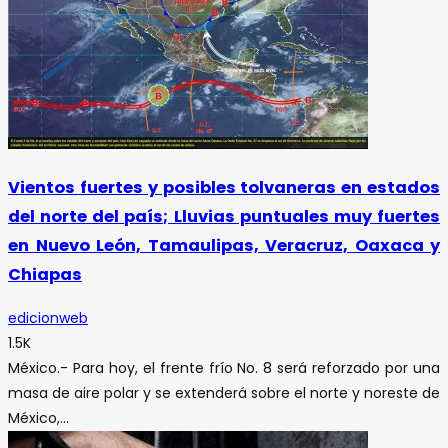
Vientos fuertes y posibles tolvaneras en estados
del norte del país; Lluvias puntuales muy fuertes
en Nuevo León, Tamaulipas, Veracruz, Oaxaca y
Chiapas
edicionweb
1.5K
México.- Para hoy, el frente frío No. 8 será reforzado por una
masa de aire polar y se extenderá sobre el norte y noreste de
México,...