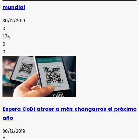
mundial
30/12/2019
0
1.7K
0
0
Espera CoDi atraer a más changarros el próximo
año
30/12/2019