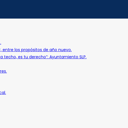
.
r, entre los propósitos de año nuevo.
o a techo, es tu derecho”: Ayuntamiento SLP.
res.
al.