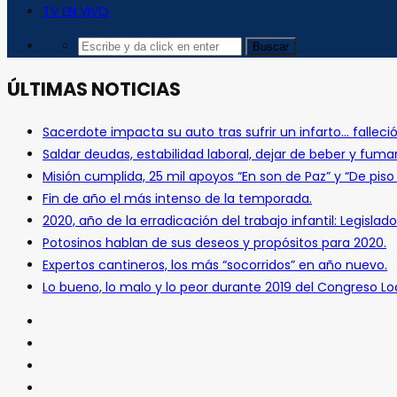
TV EN VIVO
ÚLTIMAS NOTICIAS
Sacerdote impacta su auto tras sufrir un infarto… falleció
Saldar deudas, estabilidad laboral, dejar de beber y fuma
Misión cumplida, 25 mil apoyos “En son de Paz” y “De pis
Fin de año el más intenso de la temporada.
2020, año de la erradicación del trabajo infantil: Legislado
Potosinos hablan de sus deseos y propósitos para 2020.
Expertos cantineros, los más “socorridos” en año nuevo.
Lo bueno, lo malo y lo peor durante 2019 del Congreso Loc