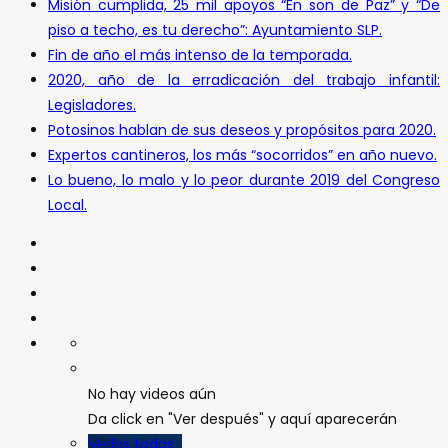
Misión cumplida, 25 mil apoyos “En son de Paz” y “De
piso a techo, es tu derecho”: Ayuntamiento SLP.
Fin de año el más intenso de la temporada.
2020, año de la erradicación del trabajo infantil:
Legisladores.
Potosinos hablan de sus deseos y propósitos para 2020.
Expertos cantineros, los más “socorridos” en año nuevo.
Lo bueno, lo malo y lo peor durante 2019 del Congreso
Local.
No hay videos aún
Da click en "Ver después" y aquí aparecerán
Verlos todos