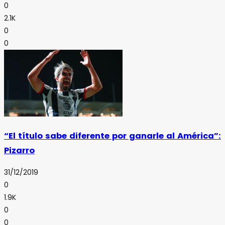
0
2.1K
0
0
“El título sabe diferente por ganarle al América”:
Pizarro
31/12/2019
0
1.9K
0
0