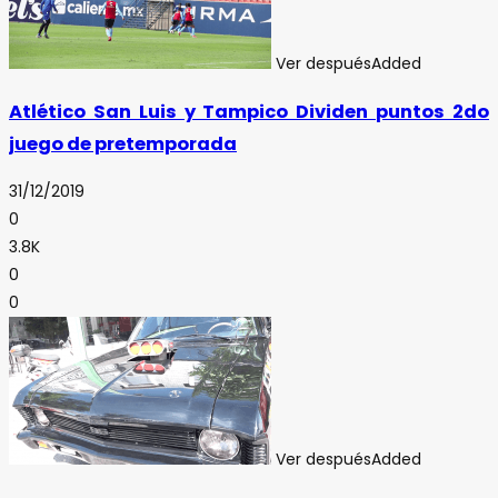
Ver después
Added
Atlético San Luis y Tampico Dividen puntos 2do
juego de pretemporada
31/12/2019
0
3.8K
0
0
Ver después
Added