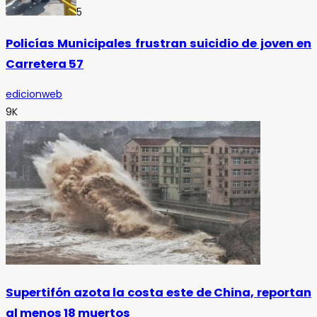
5
Policías Municipales frustran suicidio de joven en
Carretera 57
edicionweb
9K
Supertifón azota la costa este de China, reportan
al menos 18 muertos