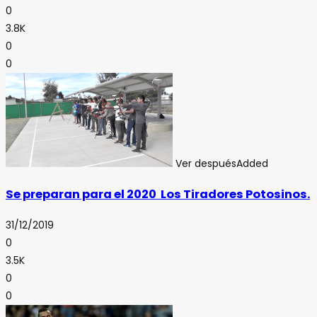
0
3.8K
0
0
Ver después
Added
Se preparan para el 2020 Los Tiradores Potosinos.
31/12/2019
0
3.5K
0
0