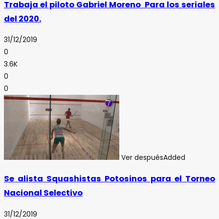
Trabaja el piloto Gabriel Moreno Para los seriales
del 2020.
31/12/2019
0
3.6K
0
0
Ver después
Added
Se alista Squashistas Potosinos para el Torneo
Nacional Selectivo
31/12/2019