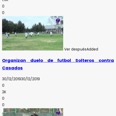
0
0
Ver después
Added
Organizan duelo de futbol Solteros contra
Casados
30/12/2019
30/12/2019
0
2K
0
0