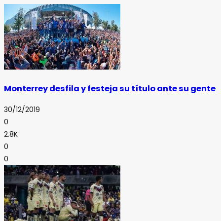
Monterrey desfila y festeja su título ante su gente
30/12/2019
0
2.8K
0
0