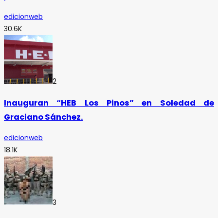
edicionweb
30.6K
2
Inauguran “HEB Los Pinos” en Soledad de
Graciano Sánchez.
edicionweb
18.1K
3