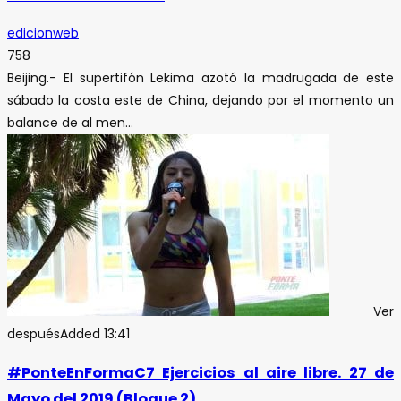
edicionweb
758
Beijing.- El supertifón Lekima azotó la madrugada de este
sábado la costa este de China, dejando por el momento un
balance de al men...
Ver
después
Added
13:41
#PonteEnFormaC7 Ejercicios al aire libre. 27 de
Mayo del 2019 (Bloque 2)