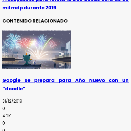
mil mdp durante 2019
CONTENIDO RELACIONADO
Google se prepara para Año Nuevo con un
“doodle”
31/12/2019
0
4.2K
0
0