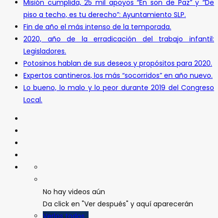
Misión cumplida, 25 mil apoyos “En son de Paz” y “De
piso a techo, es tu derecho”: Ayuntamiento SLP.
Fin de año el más intenso de la temporada.
2020, año de la erradicación del trabajo infantil:
Legisladores.
Potosinos hablan de sus deseos y propósitos para 2020.
Expertos cantineros, los más “socorridos” en año nuevo.
Lo bueno, lo malo y lo peor durante 2019 del Congreso
Local.
No hay videos aún
Da click en "Ver después" y aquí aparecerán
Verlos todos