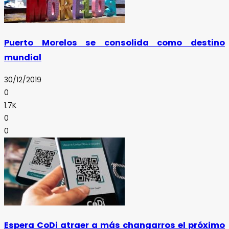
Puerto Morelos se consolida como destino
mundial
30/12/2019
0
1.7K
0
0
Espera CoDi atraer a más changarros el próximo