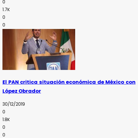
0
1.7K
0
0
El PAN critica situación económica de México con
López Obrador
30/12/2019
0
1.8K
0
0