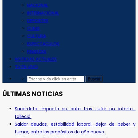
NACIONAL
INTERNACIONAL
DEPORTES
CLIMA
CULTURA
ESPECTACULOS
FINANZAS
NOTICIAS ACTUALES
TV EN VIVO
ÚLTIMAS NOTICIAS
Sacerdote impacta su auto tras sufrir un infarto…
falleció.
Saldar deudas, estabilidad laboral, dejar de beber y
fumar, entre los propósitos de año nuevo.