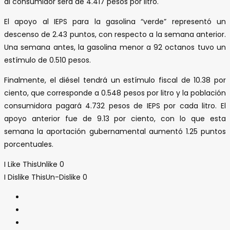
al consumidor será de 4.417 pesos por litro.
El apoyo al IEPS para la gasolina “verde” representó un
descenso de 2.43 puntos, con respecto a la semana anterior.
Una semana antes, la gasolina menor a 92 octanos tuvo un
estímulo de 0.510 pesos.
Finalmente, el diésel tendrá un estímulo fiscal de 10.38 por
ciento, que corresponde a 0.548 pesos por litro y la población
consumidora pagará 4.732 pesos de IEPS por cada litro. El
apoyo anterior fue de 9.13 por ciento, con lo que esta
semana la aportación gubernamental aumentó 1.25 puntos
porcentuales.
I Like This
Unlike
0
I Dislike This
Un-Dislike
0