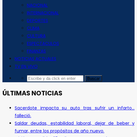
NACIONAL
INTERNACIONAL
DEPORTES
CLIMA
CULTURA
ESPECTACULOS
FINANZAS
NOTICIAS ACTUALES
TV EN VIVO
ÚLTIMAS NOTICIAS
Sacerdote impacta su auto tras sufrir un infarto…
falleció.
Saldar deudas, estabilidad laboral, dejar de beber y
fumar, entre los propósitos de año nuevo.