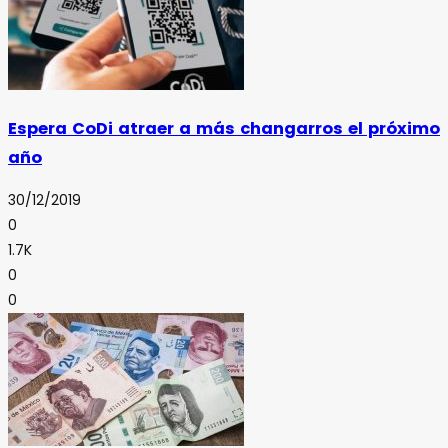
Espera CoDi atraer a más changarros el próximo
año
30/12/2019
0
1.7K
0
0