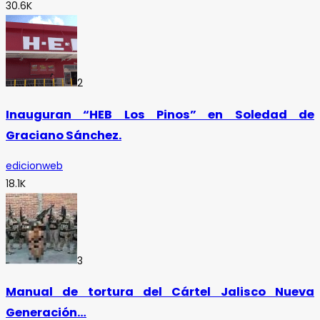
30.6K
2
Inauguran “HEB Los Pinos” en Soledad de
Graciano Sánchez.
edicionweb
18.1K
3
Manual de tortura del Cártel Jalisco Nueva
Generación…