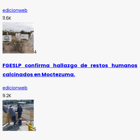
edicionweb
11.6K
4
FGESLP confirma hallazgo de restos humanos
calcinados en Moctezuma.
edicionweb
9.2K
5