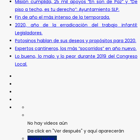
Misión cumplida, 25 mil apoyos “En son de Paz” y “De
piso a techo, es tu derecho”: Ayuntamiento SLP.
Fin de año el más intenso de la temporada.
2020, año de la erradicación del trabajo infantil:
Legisladores.
Potosinos hablan de sus deseos y propósitos para 2020.
Expertos cantineros, los más “socorridos” en año nuevo.
Lo bueno, lo malo y lo peor durante 2019 del Congreso
Local.
No hay videos aún
Da click en "Ver después" y aquí aparecerán
Verlos todos