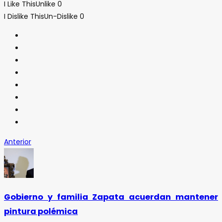
I Like This
Unlike
0
I Dislike This
Un-Dislike
0
Anterior
Gobierno y familia Zapata acuerdan mantener
pintura polémica