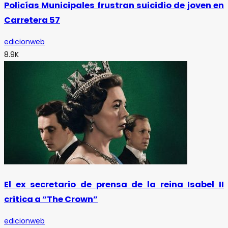
Policías Municipales frustran suicidio de joven en
Carretera 57
edicionweb
8.9K
El ex secretario de prensa de la reina Isabel II
critica a “The Crown”
edicionweb