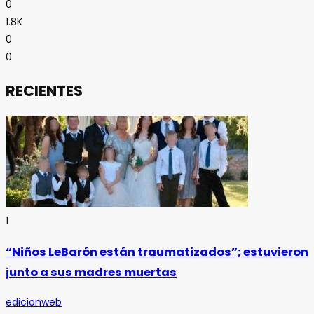
0
1.8K
0
0
RECIENTES
1
“Niños LeBarón están traumatizados”; estuvieron
junto a sus madres muertas
edicionweb