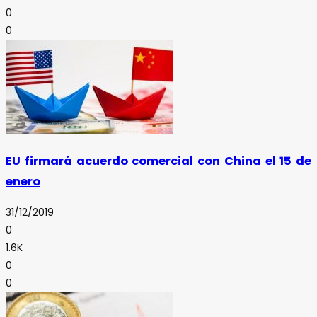
0
0
EU firmará acuerdo comercial con China el 15 de
enero
31/12/2019
0
1.6K
0
0