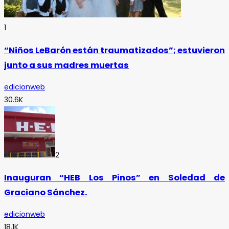
1
“Niños LeBarón están traumatizados”; estuvieron
junto a sus madres muertas
edicionweb
30.6K
2
Inauguran “HEB Los Pinos” en Soledad de
Graciano Sánchez.
edicionweb
18.1K