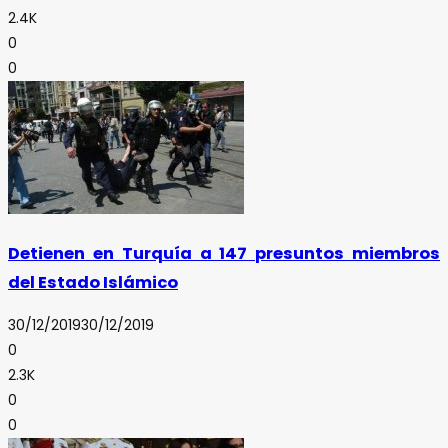
2.4K
0
0
Detienen en Turquía a 147 presuntos miembros
del Estado Islámico
30/12/2019
30/12/2019
0
2.3K
0
0