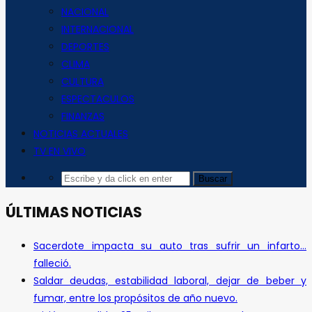
NACIONAL
INTERNACIONAL
DEPORTES
CLIMA
CULTURA
ESPECTACULOS
FINANZAS
NOTICIAS ACTUALES
TV EN VIVO
ÚLTIMAS NOTICIAS
Sacerdote impacta su auto tras sufrir un infarto…
falleció.
Saldar deudas, estabilidad laboral, dejar de beber y
fumar, entre los propósitos de año nuevo.