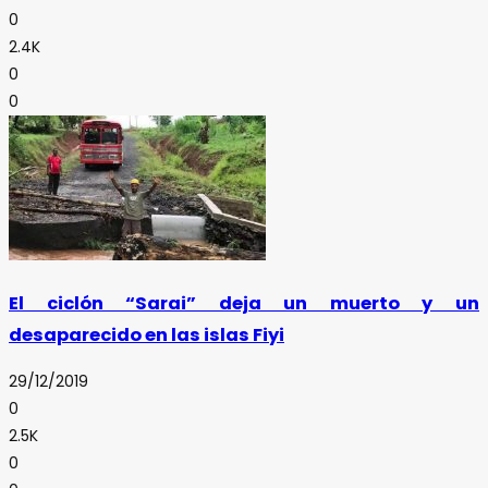
0
2.4K
0
0
El ciclón “Sarai” deja un muerto y un
desaparecido en las islas Fiyi
29/12/2019
0
2.5K
0