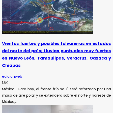
Vientos fuertes y posibles tolvaneras en estados
del norte del país; Lluvias puntuales muy fuertes
en Nuevo León, Tamaulipas, Veracruz, Oaxaca y
Chiapas
edicionweb
1.5K
México.- Para hoy, el frente frío No. 8 será reforzado por una
masa de aire polar y se extenderá sobre el norte y noreste de
México,...