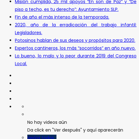
Misión cumplida, 25 mil apoyos “En son de Paz” y “De
piso a techo, es tu derecho”: Ayuntamiento SLP.
Fin de año el más intenso de la temporada.
2020, año de la erradicación del trabajo infantil:
Legisladores.
Potosinos hablan de sus deseos y propósitos para 2020.
Expertos cantineros, los más “socorridos” en año nuevo.
Lo bueno, lo malo y lo peor durante 2019 del Congreso
Local.
No hay videos aún
Da click en "Ver después" y aquí aparecerán
Verlos todos