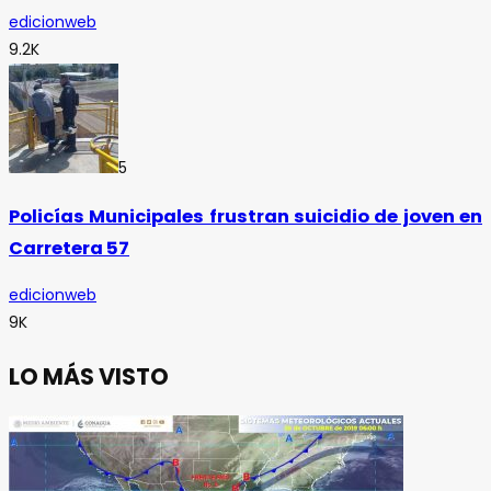
edicionweb
9.2K
5
Policías Municipales frustran suicidio de joven en
Carretera 57
edicionweb
9K
LO MÁS VISTO