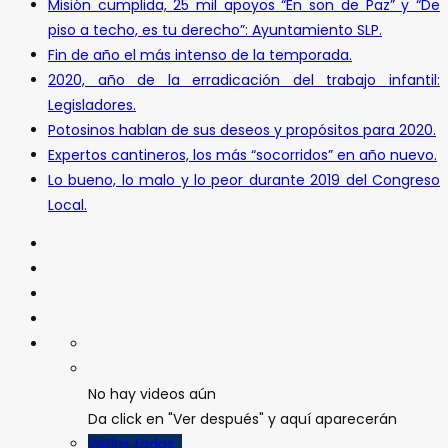
Misión cumplida, 25 mil apoyos “En son de Paz” y “De
piso a techo, es tu derecho”: Ayuntamiento SLP.
Fin de año el más intenso de la temporada.
2020, año de la erradicación del trabajo infantil:
Legisladores.
Potosinos hablan de sus deseos y propósitos para 2020.
Expertos cantineros, los más “socorridos” en año nuevo.
Lo bueno, lo malo y lo peor durante 2019 del Congreso
Local.
No hay videos aún
Da click en "Ver después" y aquí aparecerán
Verlos todos