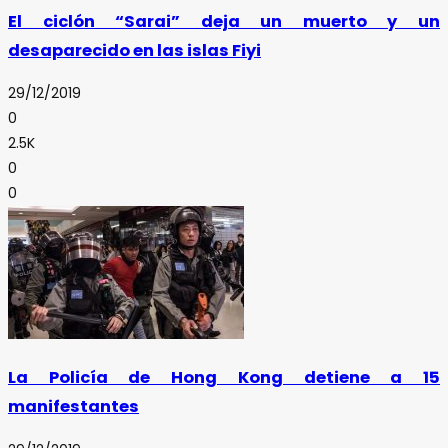
El ciclón “Sarai” deja un muerto y un
desaparecido en las islas Fiyi
29/12/2019
0
2.5K
0
0
La Policía de Hong Kong detiene a 15
manifestantes