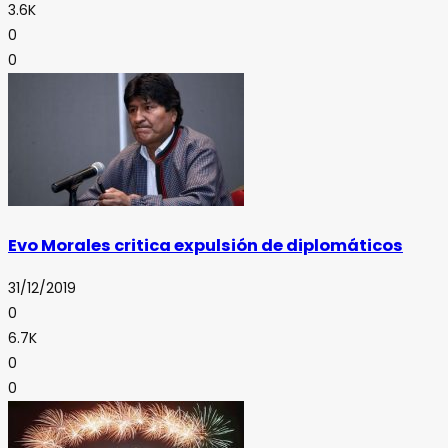
3.6K
0
0
Evo Morales critica expulsión de diplomáticos
31/12/2019
0
6.7K
0
0