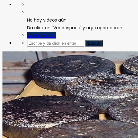
No hay videos aún
Da click en "Ver después" y aquí aparecerán
Verlos todos