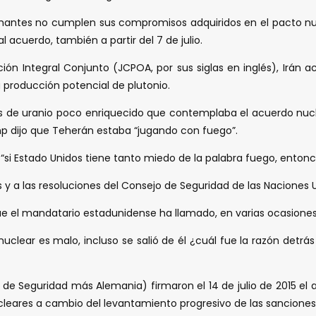
irmantes no cumplen sus compromisos adquiridos en el pacto nuc
l acuerdo, también a partir del 7 de julio.
n Integral Conjunto (JCPOA, por sus siglas en inglés), Irán a
su producción potencial de plutonio.
rvas de uranio poco enriquecido que contemplaba el acuerdo nucl
mp dijo que Teherán estaba “jugando con fuego”.
 “si Estado Unidos tiene tanto miedo de la palabra fuego, entonce
y a las resoluciones del Consejo de Seguridad de las Naciones U
que el mandatario estadunidense ha llamado, en varias ocasiones
clear es malo, incluso se salió de él ¿cuál fue la razón detrá
o de Seguridad más Alemania) firmaron el 14 de julio de 2015 e
ucleares a cambio del levantamiento progresivo de las sanciones