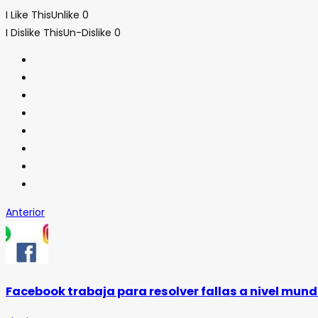
I Like This
Unlike
0
I Dislike This
Un-Dislike
0
Anterior
Facebook trabaja para resolver fallas a nivel mund