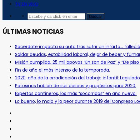
TV EN VIVO
ÚLTIMAS NOTICIAS
Sacerdote impacta su auto tras sufrir un infarto… falleció
Saldar deudas, estabilidad laboral, dejar de beber y fuma
Misión cumplida, 25 mil apoyos “En son de Paz” y “De pis
Fin de año el más intenso de la temporada.
2020, año de la erradicación del trabajo infantil: Legislado
Potosinos hablan de sus deseos y propósitos para 2020.
Expertos cantineros, los más “socorridos” en año nuevo.
Lo bueno, lo malo y lo peor durante 2019 del Congreso Loc