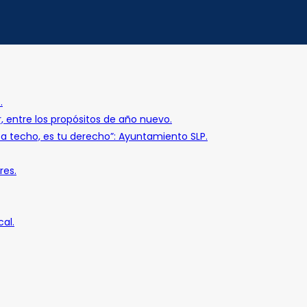
.
r, entre los propósitos de año nuevo.
o a techo, es tu derecho”: Ayuntamiento SLP.
res.
al.