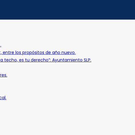
.
r, entre los propósitos de año nuevo.
o a techo, es tu derecho”: Ayuntamiento SLP.
res.
al.