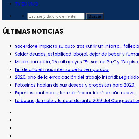
TV EN VIVO
ÚLTIMAS NOTICIAS
Sacerdote impacta su auto tras sufrir un infarto… falleció
Saldar deudas, estabilidad laboral, dejar de beber y fuma
Misión cumplida, 25 mil apoyos “En son de Paz” y “De pis
Fin de año el más intenso de la temporada.
2020, año de la erradicación del trabajo infantil: Legislado
Potosinos hablan de sus deseos y propósitos para 2020.
Expertos cantineros, los más “socorridos” en año nuevo.
Lo bueno, lo malo y lo peor durante 2019 del Congreso Loc