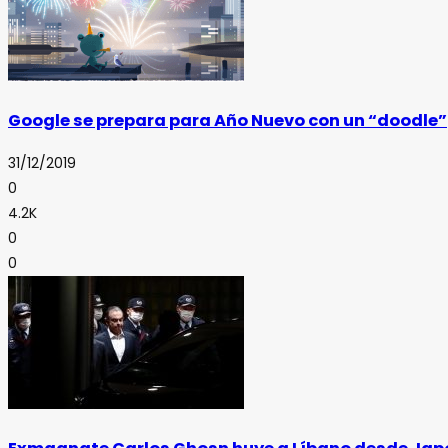
Google se prepara para Año Nuevo con un “doodle”
31/12/2019
0
4.2K
0
0