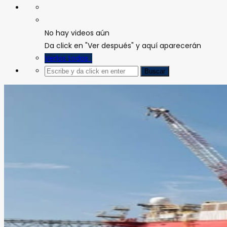
No hay videos aún
Da click en "Ver después" y aquí aparecerán
Verlos todos