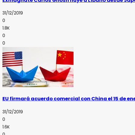
Exmagnate Carlos Ghosn huye a Líbano desde Jap
31/12/2019
0
1.8K
0
0
EU firmará acuerdo comercial con China el 15 de en
31/12/2019
0
1.6K
0