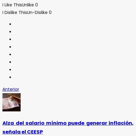
I Like This
Unlike
0
I Dislike This
Un-Dislike
0
Anterior
Alza del salario mínimo puede generar inflación,
señala el CEESP