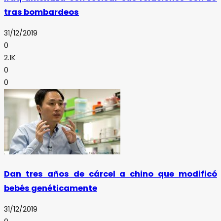
tras bombardeos
31/12/2019
0
2.1K
0
0
Dan tres años de cárcel a chino que modificó
bebés genéticamente
31/12/2019