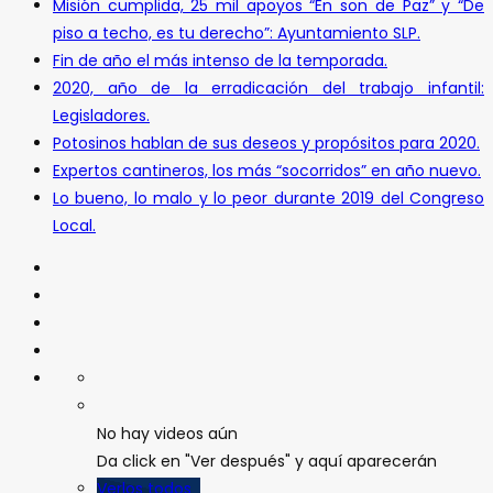
Misión cumplida, 25 mil apoyos “En son de Paz” y “De
piso a techo, es tu derecho”: Ayuntamiento SLP.
Fin de año el más intenso de la temporada.
2020, año de la erradicación del trabajo infantil:
Legisladores.
Potosinos hablan de sus deseos y propósitos para 2020.
Expertos cantineros, los más “socorridos” en año nuevo.
Lo bueno, lo malo y lo peor durante 2019 del Congreso
Local.
No hay videos aún
Da click en "Ver después" y aquí aparecerán
Verlos todos