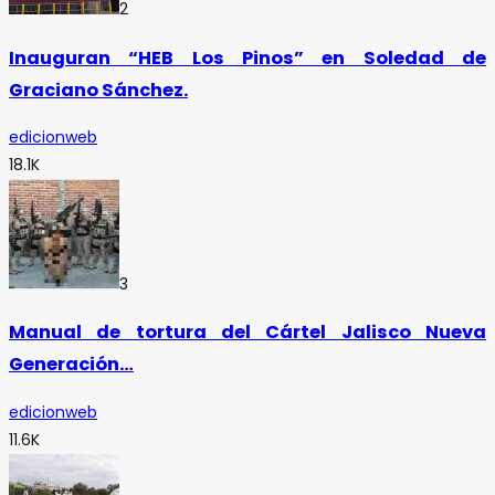
2
Inauguran “HEB Los Pinos” en Soledad de
Graciano Sánchez.
edicionweb
18.1K
3
Manual de tortura del Cártel Jalisco Nueva
Generación…
edicionweb
11.6K