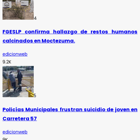
4
FGESLP confirma hallazgo de restos humanos
calcinados en Moctezuma.
edicionweb
9.2K
5
Policías Municipales frustran suicidio de joven en
Carretera 57
edicionweb
9K