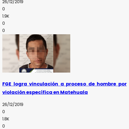
26/12/2019
0
1.9K
0
0
FGE logra vinculación a proceso de hombre por
violación específica en Matehuala
26/12/2019
0
1.8K
0