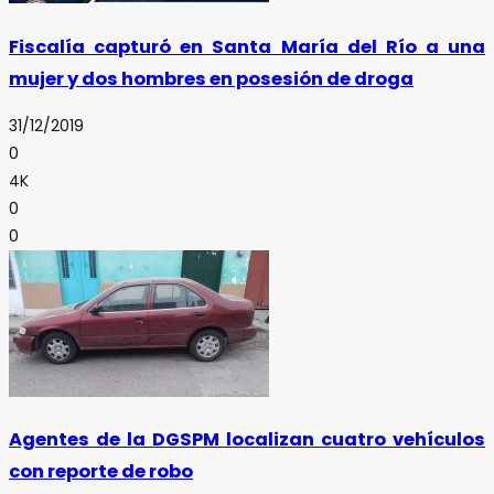
Fiscalía capturó en Santa María del Río a una
mujer y dos hombres en posesión de droga
31/12/2019
0
4K
0
0
Agentes de la DGSPM localizan cuatro vehículos
con reporte de robo