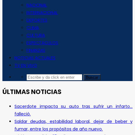
NACIONAL
INTERNACIONAL
DEPORTES
CLIMA
CULTURA
ESPECTACULOS
FINANZAS
NOTICIAS ACTUALES
TV EN VIVO
ÚLTIMAS NOTICIAS
Sacerdote impacta su auto tras sufrir un infarto…
falleció.
Saldar deudas, estabilidad laboral, dejar de beber y
fumar, entre los propósitos de año nuevo.