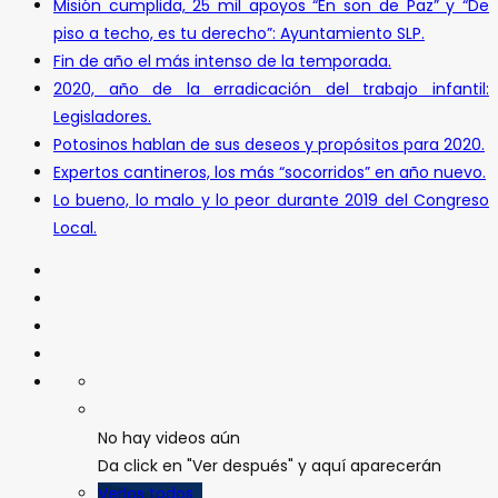
Misión cumplida, 25 mil apoyos “En son de Paz” y “De
piso a techo, es tu derecho”: Ayuntamiento SLP.
Fin de año el más intenso de la temporada.
2020, año de la erradicación del trabajo infantil:
Legisladores.
Potosinos hablan de sus deseos y propósitos para 2020.
Expertos cantineros, los más “socorridos” en año nuevo.
Lo bueno, lo malo y lo peor durante 2019 del Congreso
Local.
No hay videos aún
Da click en "Ver después" y aquí aparecerán
Verlos todos