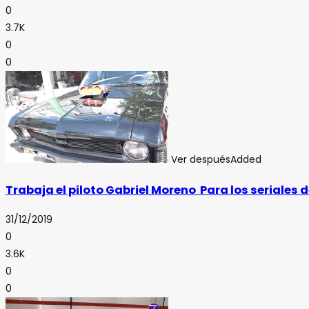
0
3.7K
0
0
Ver después
Added
Trabaja el piloto Gabriel Moreno Para los seriales d
31/12/2019
0
3.6K
0
0