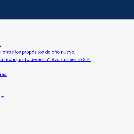
.
r, entre los propósitos de año nuevo.
o a techo, es tu derecho”: Ayuntamiento SLP.
res.
al.