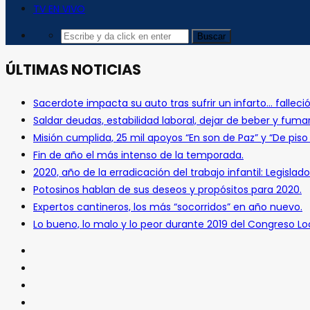
TV EN VIVO
ÚLTIMAS NOTICIAS
Sacerdote impacta su auto tras sufrir un infarto… falleció
Saldar deudas, estabilidad laboral, dejar de beber y fuma
Misión cumplida, 25 mil apoyos “En son de Paz” y “De pis
Fin de año el más intenso de la temporada.
2020, año de la erradicación del trabajo infantil: Legislado
Potosinos hablan de sus deseos y propósitos para 2020.
Expertos cantineros, los más “socorridos” en año nuevo.
Lo bueno, lo malo y lo peor durante 2019 del Congreso Loc