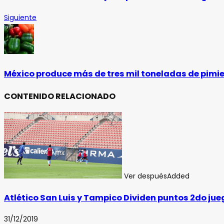
Siguiente
México produce más de tres mil toneladas de pimi
CONTENIDO RELACIONADO
Ver después
Added
Atlético San Luis y Tampico Dividen puntos 2do j
31/12/2019