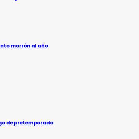
ento morrón al año
uego de pretemporada