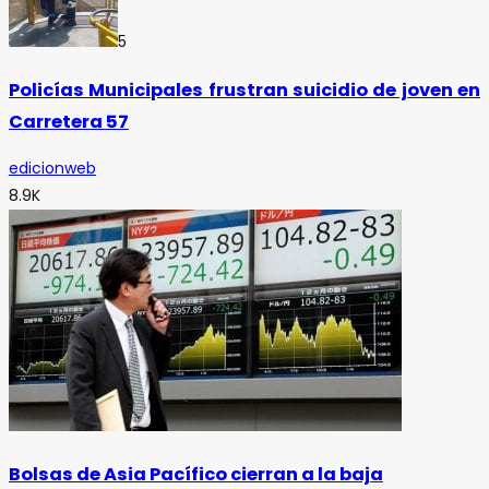
5
Policías Municipales frustran suicidio de joven en
Carretera 57
edicionweb
8.9K
Bolsas de Asia Pacífico cierran a la baja