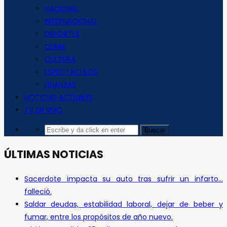
NACIONAL
INTERNACIONAL
DEPORTES
CLIMA
CULTURA
ESPECTACULOS
FINANZAS
NOTICIAS ACTUALES
TV EN VIVO
ÚLTIMAS NOTICIAS
Sacerdote impacta su auto tras sufrir un infarto…
falleció.
Saldar deudas, estabilidad laboral, dejar de beber y
fumar, entre los propósitos de año nuevo.