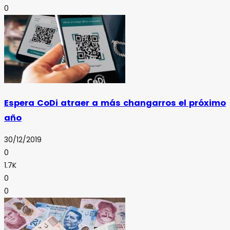
0
Espera CoDi atraer a más changarros el próximo
año
30/12/2019
0
1.7K
0
0