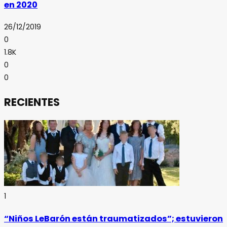
en 2020
26/12/2019
0
1.8K
0
0
RECIENTES
1
“Niños LeBarón están traumatizados”; estuvieron