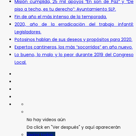
Misión cumplida, 25 mil apoyos “En son de Paz” y “De
piso a techo, es tu derecho”: Ayuntamiento SLP.
Fin de año el más intenso de la temporada.
2020, año de la erradicación del trabajo infantil:
Legisladores.
Potosinos hablan de sus deseos y propósitos para 2020.
Expertos cantineros, los más “socorridos” en año nuevo.
Lo bueno, lo malo y lo peor durante 2019 del Congreso
Local.
No hay videos aún
Da click en "Ver después" y aquí aparecerán
Verlos todos