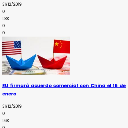
31/12/2019
0
1.8K
0
0
EU firmará acuerdo comercial con China el 15 de
enero
31/12/2019
0
1.6K
0