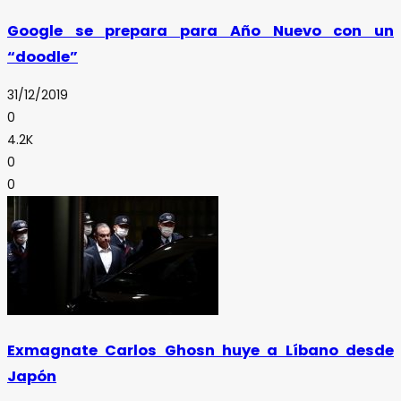
Google se prepara para Año Nuevo con un
“doodle”
31/12/2019
0
4.2K
0
0
Exmagnate Carlos Ghosn huye a Líbano desde
Japón