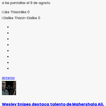
a las pantallas el 9 de agosto.
I Like This
Unlike
0
I Dislike This
Un-Dislike
0
Anterior
Wesley Snipes destaca talento de Mahershala Ali,