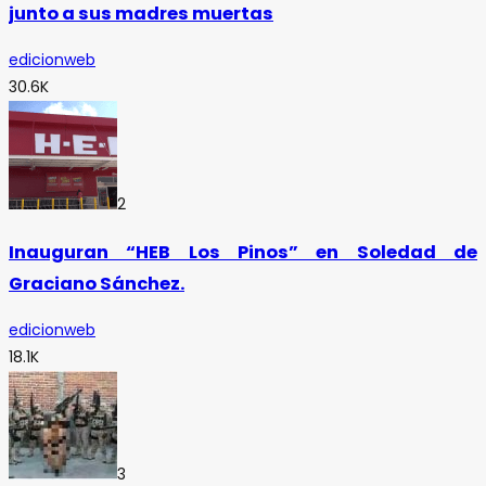
junto a sus madres muertas
edicionweb
30.6K
2
Inauguran “HEB Los Pinos” en Soledad de
Graciano Sánchez.
edicionweb
18.1K
3