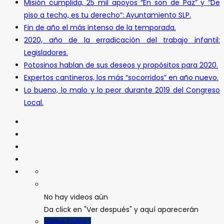
Misión cumplida, 25 mil apoyos “En son de Paz” y “De
piso a techo, es tu derecho”: Ayuntamiento SLP.
Fin de año el más intenso de la temporada.
2020, año de la erradicación del trabajo infantil:
Legisladores.
Potosinos hablan de sus deseos y propósitos para 2020.
Expertos cantineros, los más “socorridos” en año nuevo.
Lo bueno, lo malo y lo peor durante 2019 del Congreso
Local.
No hay videos aún
Da click en "Ver después" y aquí aparecerán
Verlos todos