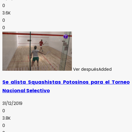
0
3.6K
0
0
Ver después
Added
Se alista Squashistas Potosinos para el Torneo
Nacional Selectivo
31/12/2019
0
3.8K
0