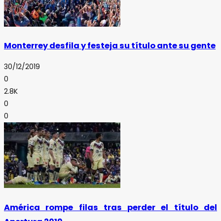
Monterrey desfila y festeja su título ante su gente
30/12/2019
0
2.8K
0
0
América rompe filas tras perder el título del