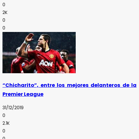
0
2K
0
0
“Chicharito”, entre los mejores delanteros de la
Premier League
31/12/2019
0
2.1K
0
0