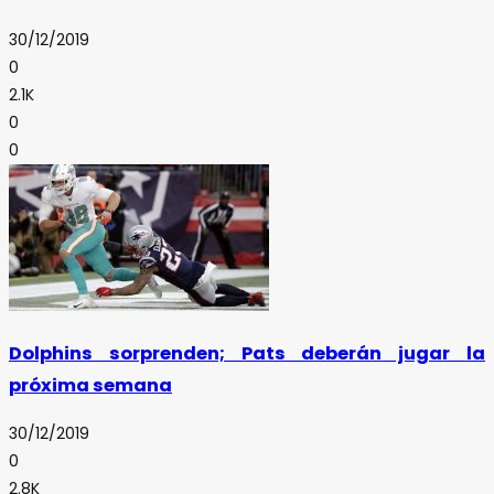
30/12/2019
0
2.1K
0
0
Dolphins sorprenden; Pats deberán jugar la
próxima semana
30/12/2019
0
2.8K