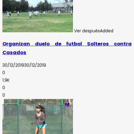
Ver después
Added
Organizan duelo de futbol Solteros contra
Casados
30/12/2019
30/12/2019
0
1.9K
0
0