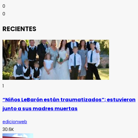
0
0
RECIENTES
1
“Niños LeBarón están traumatizados”; estuvieron
junto a sus madres muertas
edicionweb
30.6K