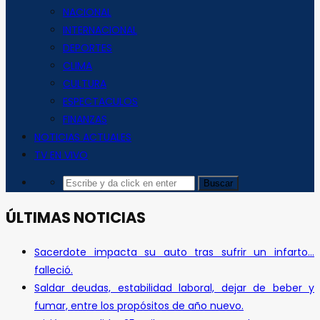
NACIONAL
INTERNACIONAL
DEPORTES
CLIMA
CULTURA
ESPECTACULOS
FINANZAS
NOTICIAS ACTUALES
TV EN VIVO
ÚLTIMAS NOTICIAS
Sacerdote impacta su auto tras sufrir un infarto…
falleció.
Saldar deudas, estabilidad laboral, dejar de beber y
fumar, entre los propósitos de año nuevo.