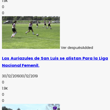
1.9K
0
0
Ver después
Added
Las Auriazules de San Luis se alistan Para la Liga
Nacional Femenil.
30/12/2019
30/12/2019
0
1.9K
0
0