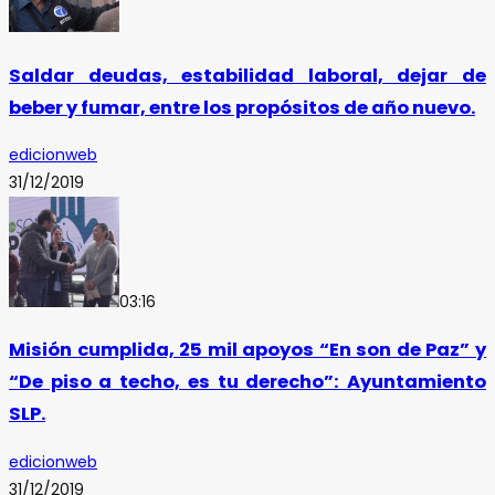
Saldar deudas, estabilidad laboral, dejar de
beber y fumar, entre los propósitos de año nuevo.
edicionweb
31/12/2019
03:16
Misión cumplida, 25 mil apoyos “En son de Paz” y
“De piso a techo, es tu derecho”: Ayuntamiento
SLP.
edicionweb
31/12/2019