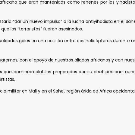
 africano que eran mantenidos como rehenes por los yihadistas
aría “dar un nuevo impulso” a la lucha antiyihadista en el Sahe
 que los “terroristas” fueron asesinados.
oldados galos en una colisión entre dos helicópteros durante u
uaremos, con el apoyo de nuestros aliados africanos y con nuest
que comieron platillos preparados por su chef personal aunqu
rtistas.
 militar en Mali y en el Sahel, región árida de África occidental