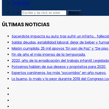
TV EN VIVO
ÚLTIMAS NOTICIAS
Sacerdote impacta su auto tras sufrir un infarto… falleció
Saldar deudas, estabilidad laboral, dejar de beber y fuma
Misión cumplida, 25 mil apoyos “En son de Paz” y “De pis
Fin de año el más intenso de la temporada.
2020, año de la erradicación del trabajo infantil: Legislado
Potosinos hablan de sus deseos y propósitos para 2020.
Expertos cantineros, los más “socorridos” en año nuevo.
Lo bueno, lo malo y lo peor durante 2019 del Congreso Loc