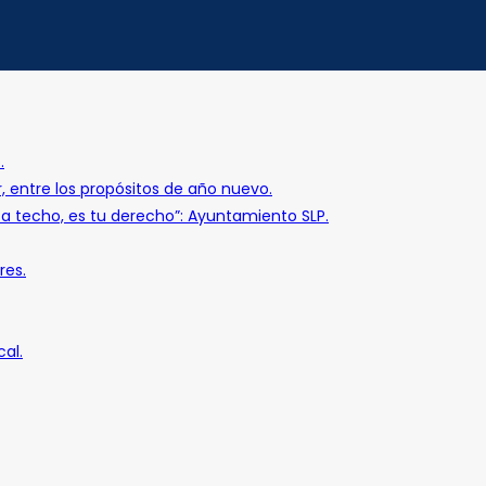
.
r, entre los propósitos de año nuevo.
o a techo, es tu derecho”: Ayuntamiento SLP.
res.
al.