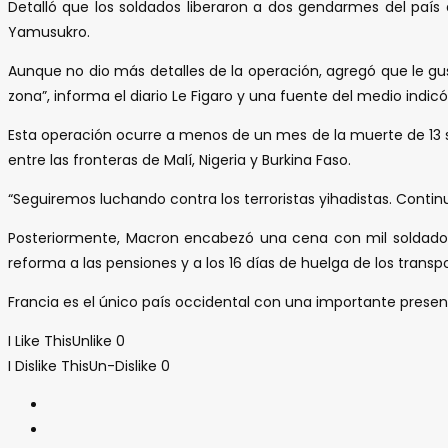
Detalló que los soldados liberaron a dos gendarmes del país
Yamusukro.
Aunque no dio más detalles de la operación, agregó que le gust
zona”, informa el diario Le Figaro y una fuente del medio indicó
Esta operación ocurre a menos de un mes de la muerte de 13 s
entre las fronteras de Malí, Nigeria y Burkina Faso.
“Seguiremos luchando contra los terroristas yihadistas. Contin
Posteriormente, Macron encabezó una cena con mil soldados 
reforma a las pensiones y a los 16 días de huelga de los transpo
Francia es el único país occidental con una importante presencia
I Like This
Unlike
0
I Dislike This
Un-Dislike
0