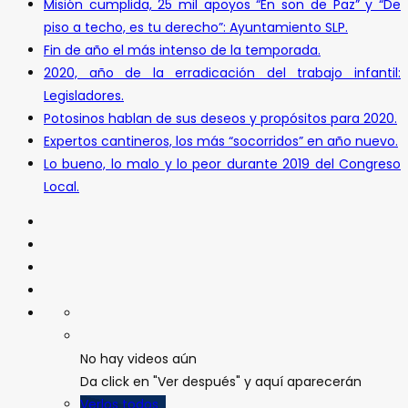
Misión cumplida, 25 mil apoyos “En son de Paz” y “De
piso a techo, es tu derecho”: Ayuntamiento SLP.
Fin de año el más intenso de la temporada.
2020, año de la erradicación del trabajo infantil:
Legisladores.
Potosinos hablan de sus deseos y propósitos para 2020.
Expertos cantineros, los más “socorridos” en año nuevo.
Lo bueno, lo malo y lo peor durante 2019 del Congreso
Local.
No hay videos aún
Da click en "Ver después" y aquí aparecerán
Verlos todos