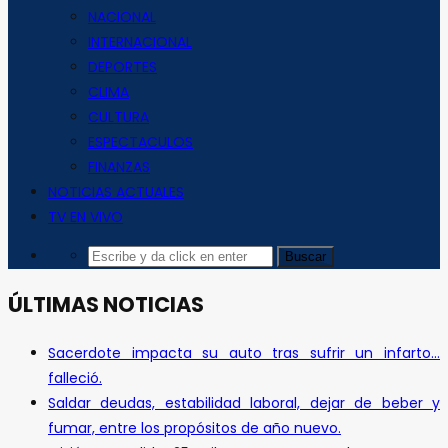
NACIONAL
INTERNACIONAL
DEPORTES
CLIMA
CULTURA
ESPECTACULOS
FINANZAS
NOTICIAS ACTUALES
TV EN VIVO
ÚLTIMAS NOTICIAS
Sacerdote impacta su auto tras sufrir un infarto…
falleció.
Saldar deudas, estabilidad laboral, dejar de beber y
fumar, entre los propósitos de año nuevo.