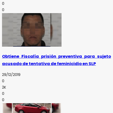
0
0
Obtiene Fiscalía prisión preventiva para sujeto
acusado de tentativa de feminicidio en SLP
29/12/2019
0
2K
0
0