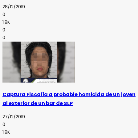
28/12/2019
0
1.9K
0
0
Captura Fiscalía a probable homicida de un joven
al exterior de un bar de SLP
27/12/2019
0
1.9K