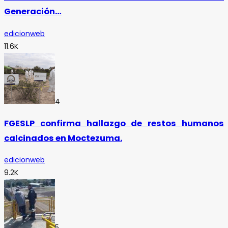
Generación…
edicionweb
11.6K
4
FGESLP confirma hallazgo de restos humanos
calcinados en Moctezuma.
edicionweb
9.2K
5