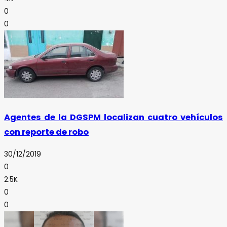
0
0
Agentes de la DGSPM localizan cuatro vehículos
con reporte de robo
30/12/2019
0
2.5K
0
0