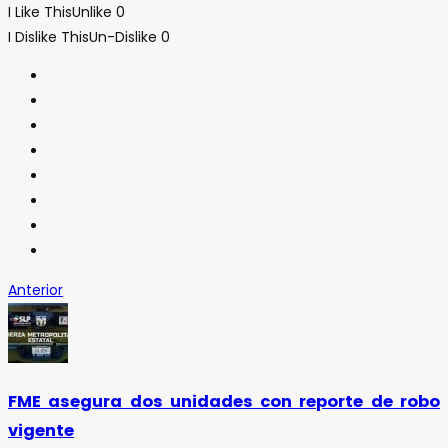
I Like This
Unlike
0
I Dislike This
Un-Dislike
0
Anterior
FME asegura dos unidades con reporte de robo
vigente