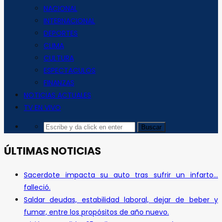
NACIONAL
INTERNACIONAL
DEPORTES
CLIMA
CULTURA
ESPECTACULOS
FINANZAS
NOTICIAS ACTUALES
TV EN VIVO
ÚLTIMAS NOTICIAS
Sacerdote impacta su auto tras sufrir un infarto…
falleció.
Saldar deudas, estabilidad laboral, dejar de beber y
fumar, entre los propósitos de año nuevo.