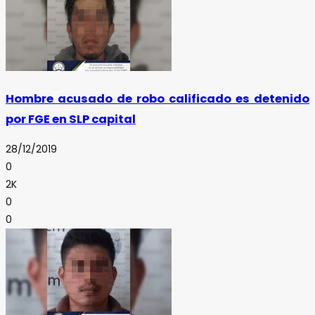
Hombre acusado de robo calificado es detenido
por FGE en SLP capital
28/12/2019
0
2K
0
0