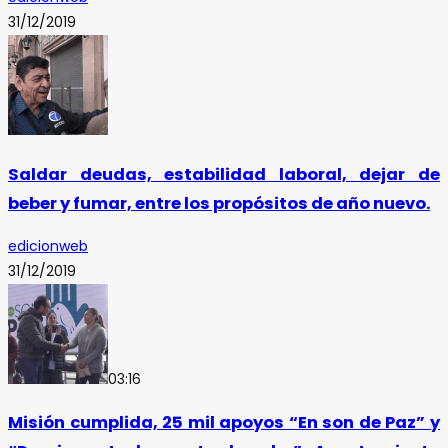
31/12/2019
Saldar deudas, estabilidad laboral, dejar de
beber y fumar, entre los propósitos de año nuevo.
edicionweb
31/12/2019
03:16
Misión cumplida, 25 mil apoyos “En son de Paz” y