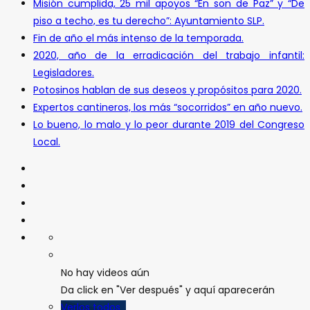
Misión cumplida, 25 mil apoyos “En son de Paz” y “De
piso a techo, es tu derecho”: Ayuntamiento SLP.
Fin de año el más intenso de la temporada.
2020, año de la erradicación del trabajo infantil:
Legisladores.
Potosinos hablan de sus deseos y propósitos para 2020.
Expertos cantineros, los más “socorridos” en año nuevo.
Lo bueno, lo malo y lo peor durante 2019 del Congreso
Local.
No hay videos aún
Da click en "Ver después" y aquí aparecerán
Verlos todos