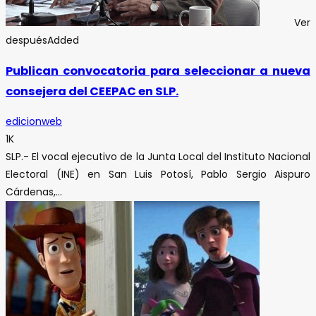
Ver
después
Added
Publican convocatoria para seleccionar a nueva
consejera del CEEPAC en SLP.
edicionweb
1K
SLP.- El vocal ejecutivo de la Junta Local del Instituto Nacional
Electoral (INE) en San Luis Potosí, Pablo Sergio Aispuro
Cárdenas,...