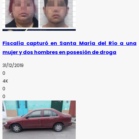
Fiscalía capturó en Santa María del Río a una
mujer y dos hombres en posesión de droga
31/12/2019
0
4K
0
0