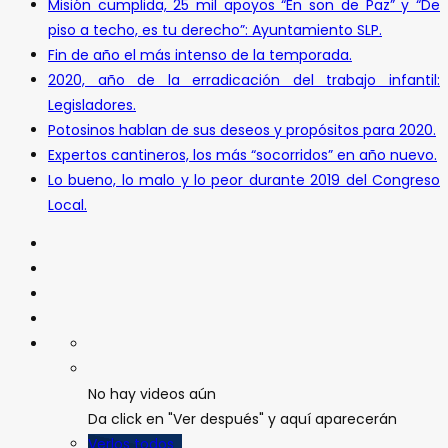
Misión cumplida, 25 mil apoyos “En son de Paz” y “De
piso a techo, es tu derecho”: Ayuntamiento SLP.
Fin de año el más intenso de la temporada.
2020, año de la erradicación del trabajo infantil:
Legisladores.
Potosinos hablan de sus deseos y propósitos para 2020.
Expertos cantineros, los más “socorridos” en año nuevo.
Lo bueno, lo malo y lo peor durante 2019 del Congreso
Local.
No hay videos aún
Da click en "Ver después" y aquí aparecerán
Verlos todos