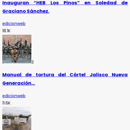
Inauguran “HEB Los Pinos” en Soledad de
Graciano Sánchez.
edicionweb
18.1K
3
Manual de tortura del Cártel Jalisco Nueva
Generación…
edicionweb
11.6K