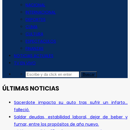
NACIONAL
INTERNACIONAL
DEPORTES
CLIMA
CULTURA
ESPECTACULOS
FINANZAS
NOTICIAS ACTUALES
TV EN VIVO
ÚLTIMAS NOTICIAS
Sacerdote impacta su auto tras sufrir un infarto…
falleció.
Saldar deudas, estabilidad laboral, dejar de beber y
fumar, entre los propósitos de año nuevo.