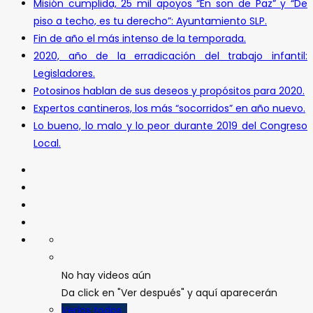
Misión cumplida, 25 mil apoyos “En son de Paz” y “De
piso a techo, es tu derecho”: Ayuntamiento SLP.
Fin de año el más intenso de la temporada.
2020, año de la erradicación del trabajo infantil:
Legisladores.
Potosinos hablan de sus deseos y propósitos para 2020.
Expertos cantineros, los más “socorridos” en año nuevo.
Lo bueno, lo malo y lo peor durante 2019 del Congreso
Local.
No hay videos aún
Da click en "Ver después" y aquí aparecerán
Verlos todos