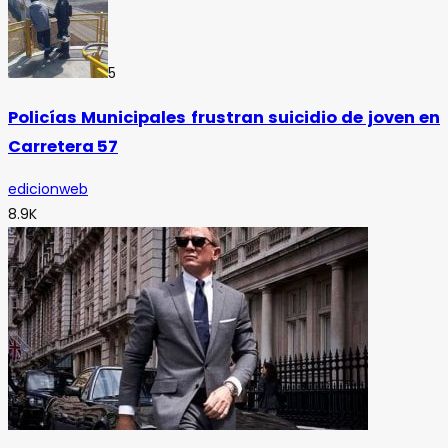
5
Policías Municipales frustran suicidio de joven en
Carretera 57
edicionweb
8.9K