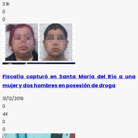
3.1K
0
0
Fiscalía capturó en Santa María del Río a una
mujer y dos hombres en posesión de droga
31/12/2019
0
4K
0
0