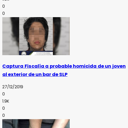
0
0
Captura Fiscalía a probable homicida de un joven
al exterior de un bar de SLP
27/12/2019
0
1.9K
0
0