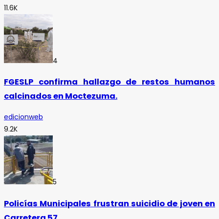
11.6K
4
FGESLP confirma hallazgo de restos humanos
calcinados en Moctezuma.
edicionweb
9.2K
5
Policías Municipales frustran suicidio de joven en
Carretera 57