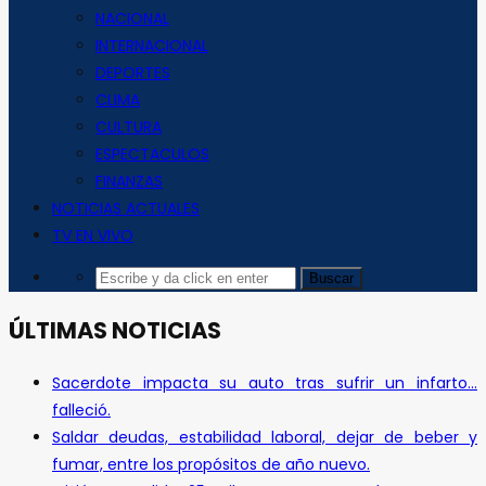
NACIONAL
INTERNACIONAL
DEPORTES
CLIMA
CULTURA
ESPECTACULOS
FINANZAS
NOTICIAS ACTUALES
TV EN VIVO
ÚLTIMAS NOTICIAS
Sacerdote impacta su auto tras sufrir un infarto…
falleció.
Saldar deudas, estabilidad laboral, dejar de beber y
fumar, entre los propósitos de año nuevo.