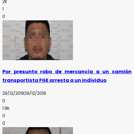
2K
1
0
Por presunto robo de mercancía a un camión
transportista FGE arresta a un individuo
29/12/2019
29/12/2019
0
1.9K
0
0