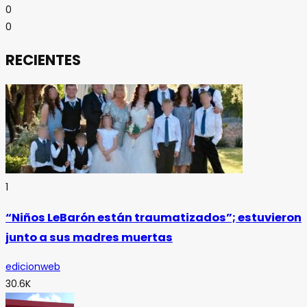
0
0
RECIENTES
1
“Niños LeBarón están traumatizados”; estuvieron
junto a sus madres muertas
edicionweb
30.6K