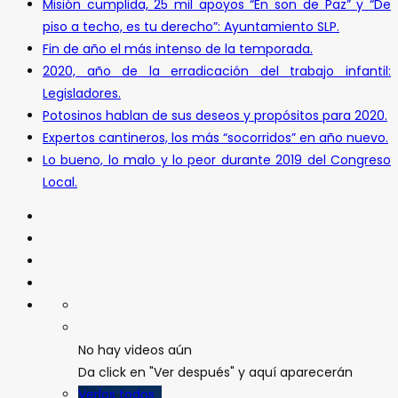
Misión cumplida, 25 mil apoyos “En son de Paz” y “De
piso a techo, es tu derecho”: Ayuntamiento SLP.
Fin de año el más intenso de la temporada.
2020, año de la erradicación del trabajo infantil:
Legisladores.
Potosinos hablan de sus deseos y propósitos para 2020.
Expertos cantineros, los más “socorridos” en año nuevo.
Lo bueno, lo malo y lo peor durante 2019 del Congreso
Local.
No hay videos aún
Da click en "Ver después" y aquí aparecerán
Verlos todos