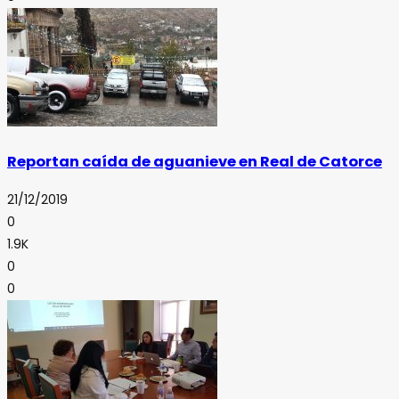
Reportan caída de aguanieve en Real de Catorce
21/12/2019
0
1.9K
0
0