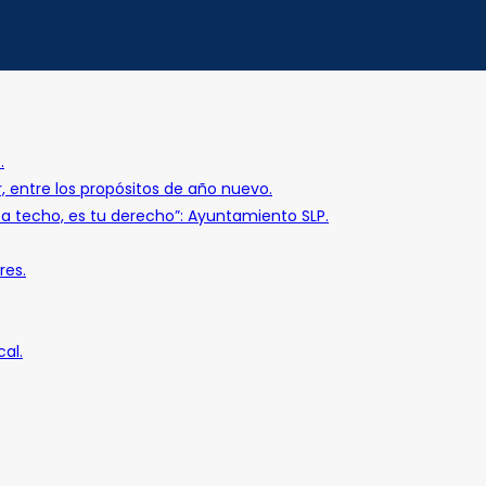
.
r, entre los propósitos de año nuevo.
o a techo, es tu derecho”: Ayuntamiento SLP.
res.
al.