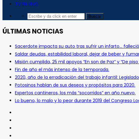
TV EN VIVO
ÚLTIMAS NOTICIAS
Sacerdote impacta su auto tras sufrir un infarto… falleció
Saldar deudas, estabilidad laboral, dejar de beber y fuma
Misión cumplida, 25 mil apoyos “En son de Paz” y “De pis
Fin de año el más intenso de la temporada.
2020, año de la erradicación del trabajo infantil: Legislado
Potosinos hablan de sus deseos y propósitos para 2020.
Expertos cantineros, los más “socorridos” en año nuevo.
Lo bueno, lo malo y lo peor durante 2019 del Congreso Loc