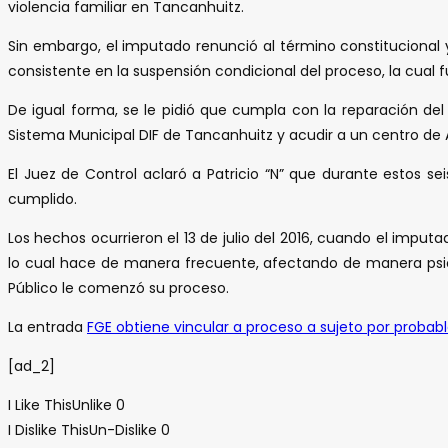
violencia familiar en Tancanhuitz.
Sin embargo, el imputado renunció al término constitucional y 
consistente en la suspensión condicional del proceso, la cual 
De igual forma, se le pidió que cumpla con la reparación del
Sistema Municipal DIF de Tancanhuitz y acudir a un centro de
El Juez de Control aclaró a Patricio “N” que durante estos 
cumplido.
Los hechos ocurrieron el 13 de julio del 2016, cuando el impu
lo cual hace de manera frecuente, afectando de manera psico
Público le comenzó su proceso.
La entrada
FGE obtiene vincular a proceso a sujeto por probable
[ad_2]
I Like This
Unlike
0
I Dislike This
Un-Dislike
0