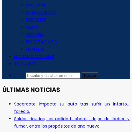
NACIONAL
INTERNACIONAL
DEPORTES
CLIMA
CULTURA
ESPECTACULOS
FINANZAS
NOTICIAS ACTUALES
TV EN VIVO
ÚLTIMAS NOTICIAS
Sacerdote impacta su auto tras sufrir un infarto…
falleció.
Saldar deudas, estabilidad laboral, dejar de beber y
fumar, entre los propósitos de año nuevo.