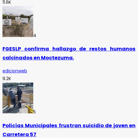
11.6K
4
FGESLP confirma hallazgo de restos humanos
calcinados en Moctezuma.
edicionweb
9.2K
5
Policías Municipales frustran suicidio de joven en
Carretera 57