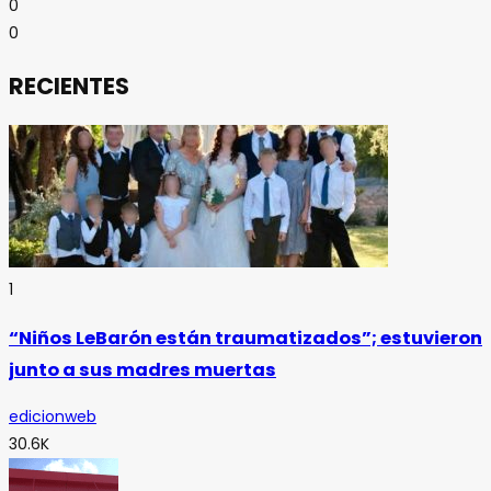
0
0
RECIENTES
1
“Niños LeBarón están traumatizados”; estuvieron
junto a sus madres muertas
edicionweb
30.6K