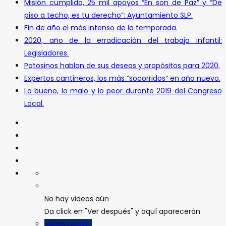
Misión cumplida, 25 mil apoyos “En son de Paz” y “De
piso a techo, es tu derecho”: Ayuntamiento SLP.
Fin de año el más intenso de la temporada.
2020, año de la erradicación del trabajo infantil:
Legisladores.
Potosinos hablan de sus deseos y propósitos para 2020.
Expertos cantineros, los más “socorridos” en año nuevo.
Lo bueno, lo malo y lo peor durante 2019 del Congreso
Local.
No hay videos aún
Da click en "Ver después" y aquí aparecerán
Verlos todos