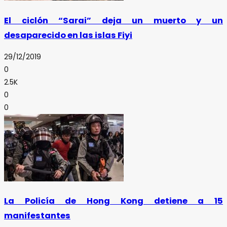
El ciclón “Sarai” deja un muerto y un
desaparecido en las islas Fiyi
29/12/2019
0
2.5K
0
0
La Policía de Hong Kong detiene a 15
manifestantes