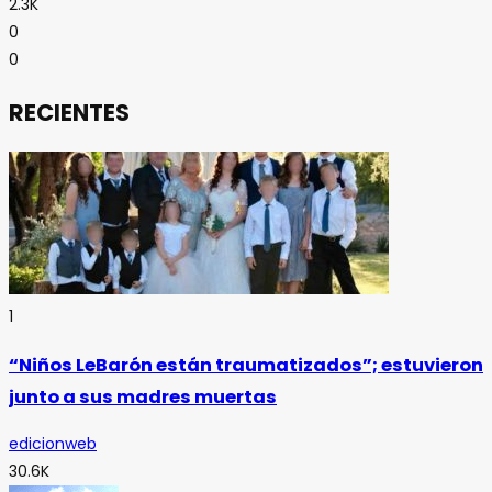
2.3K
0
0
RECIENTES
1
“Niños LeBarón están traumatizados”; estuvieron
junto a sus madres muertas
edicionweb
30.6K