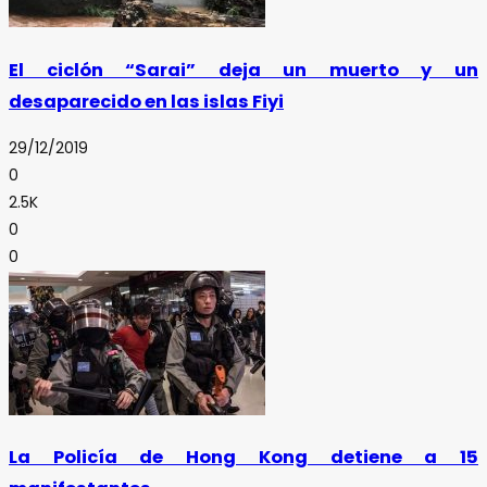
El ciclón “Sarai” deja un muerto y un
desaparecido en las islas Fiyi
29/12/2019
0
2.5K
0
0
La Policía de Hong Kong detiene a 15