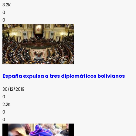
3.2K
0
0
España expulsa a tres diplomáticos bolivianos
30/12/2019
0
2.2K
0
0