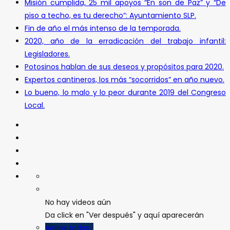
Misión cumplida, 25 mil apoyos “En son de Paz” y “De
piso a techo, es tu derecho”: Ayuntamiento SLP.
Fin de año el más intenso de la temporada.
2020, año de la erradicación del trabajo infantil:
Legisladores.
Potosinos hablan de sus deseos y propósitos para 2020.
Expertos cantineros, los más “socorridos” en año nuevo.
Lo bueno, lo malo y lo peor durante 2019 del Congreso
Local.
No hay videos aún
Da click en "Ver después" y aquí aparecerán
Verlos todos