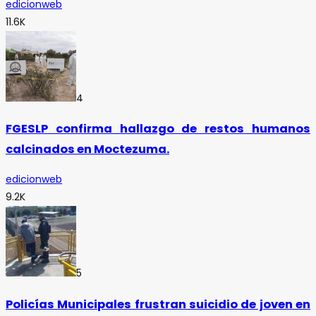
edicionweb
11.6K
4
FGESLP confirma hallazgo de restos humanos
calcinados en Moctezuma.
edicionweb
9.2K
5
Policías Municipales frustran suicidio de joven en