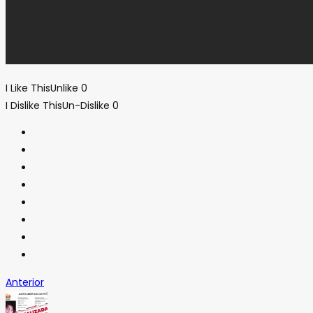
I Like This
Unlike
0
I Dislike This
Un-Dislike
0
Anterior