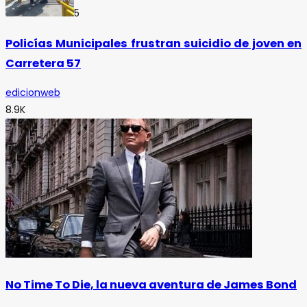
5
Policías Municipales frustran suicidio de joven en
Carretera 57
edicionweb
8.9K
No Time To Die, la nueva aventura de James Bond