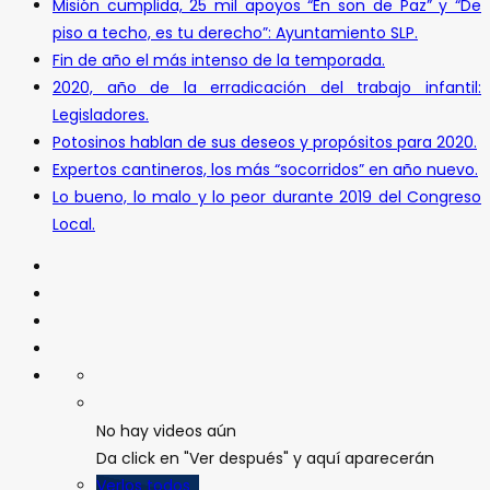
Misión cumplida, 25 mil apoyos “En son de Paz” y “De
piso a techo, es tu derecho”: Ayuntamiento SLP.
Fin de año el más intenso de la temporada.
2020, año de la erradicación del trabajo infantil:
Legisladores.
Potosinos hablan de sus deseos y propósitos para 2020.
Expertos cantineros, los más “socorridos” en año nuevo.
Lo bueno, lo malo y lo peor durante 2019 del Congreso
Local.
No hay videos aún
Da click en "Ver después" y aquí aparecerán
Verlos todos