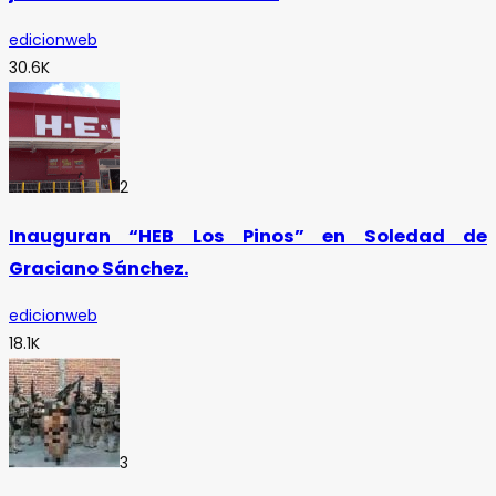
edicionweb
30.6K
2
Inauguran “HEB Los Pinos” en Soledad de
Graciano Sánchez.
edicionweb
18.1K
3