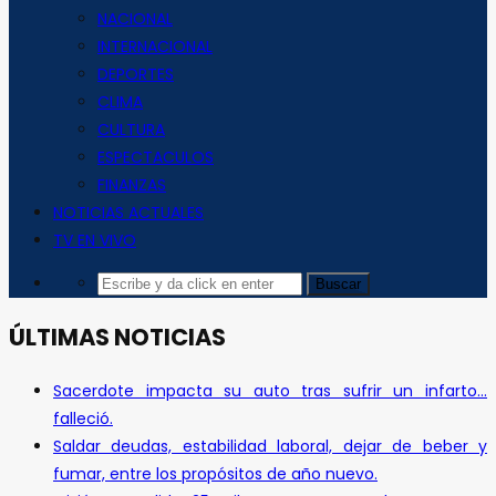
NACIONAL
INTERNACIONAL
DEPORTES
CLIMA
CULTURA
ESPECTACULOS
FINANZAS
NOTICIAS ACTUALES
TV EN VIVO
ÚLTIMAS NOTICIAS
Sacerdote impacta su auto tras sufrir un infarto…
falleció.
Saldar deudas, estabilidad laboral, dejar de beber y
fumar, entre los propósitos de año nuevo.