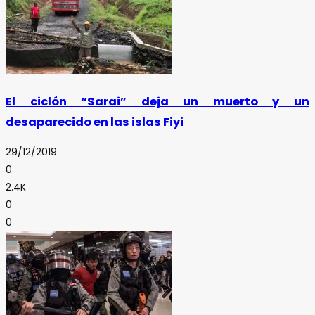
El ciclón “Sarai” deja un muerto y un
desaparecido en las islas Fiyi
29/12/2019
0
2.4K
0
0