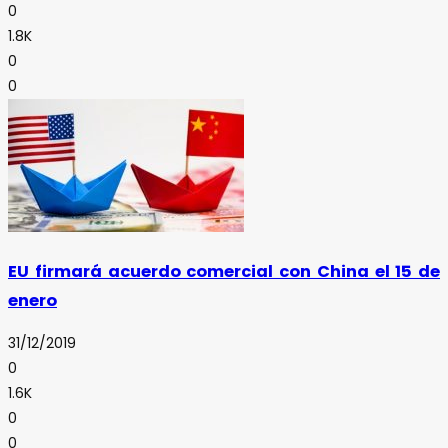
0
1.8K
0
0
EU firmará acuerdo comercial con China el 15 de
enero
31/12/2019
0
1.6K
0
0