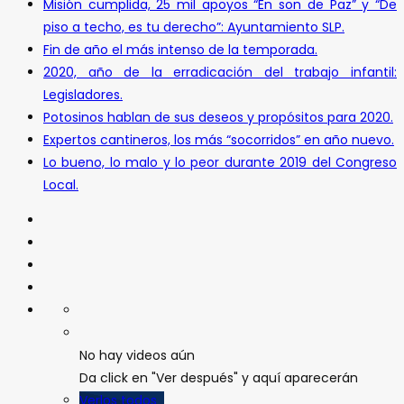
Misión cumplida, 25 mil apoyos “En son de Paz” y “De
piso a techo, es tu derecho”: Ayuntamiento SLP.
Fin de año el más intenso de la temporada.
2020, año de la erradicación del trabajo infantil:
Legisladores.
Potosinos hablan de sus deseos y propósitos para 2020.
Expertos cantineros, los más “socorridos” en año nuevo.
Lo bueno, lo malo y lo peor durante 2019 del Congreso
Local.
No hay videos aún
Da click en "Ver después" y aquí aparecerán
Verlos todos