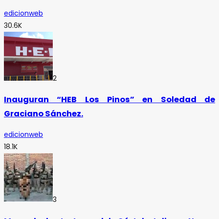
edicionweb
30.6K
2
Inauguran “HEB Los Pinos” en Soledad de
Graciano Sánchez.
edicionweb
18.1K
3