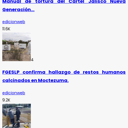
Manual de tortura del Cártel Jalisco Nueva
Generación…
edicionweb
11.6K
4
FGESLP confirma hallazgo de restos humanos
calcinados en Moctezuma.
edicionweb
9.2K