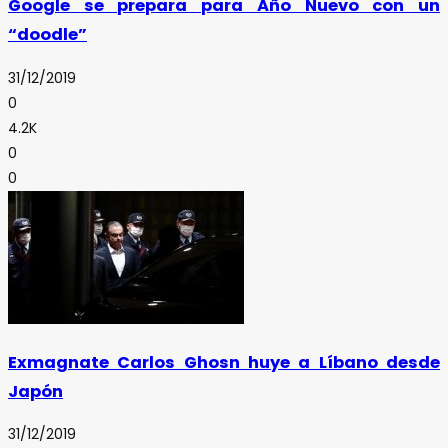
Google se prepara para Año Nuevo con un
“doodle”
31/12/2019
0
4.2K
0
0
Exmagnate Carlos Ghosn huye a Líbano desde
Japón
31/12/2019