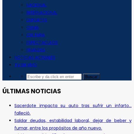
NACIONAL
INTERNACIONAL
DEPORTES
CLIMA
CULTURA
ESPECTACULOS
FINANZAS
NOTICIAS ACTUALES
TV EN VIVO
ÚLTIMAS NOTICIAS
Sacerdote impacta su auto tras sufrir un infarto…
falleció.
Saldar deudas, estabilidad laboral, dejar de beber y
fumar, entre los propósitos de año nuevo.