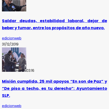
Saldar deudas, estabilidad laboral, dejar de
beber y fumar, entre los propósitos de año nuevo.
edicionweb
31/12/2019
03:16
Misión cumplida, 25 mil apoyos “En son de Paz” y
“De piso a techo, es tu derecho”: Ayuntamiento
SLP.
edicionweb