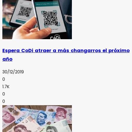
Espera CoDi atraer a más changarros el próximo
año
30/12/2019
0
1.7K
0
0