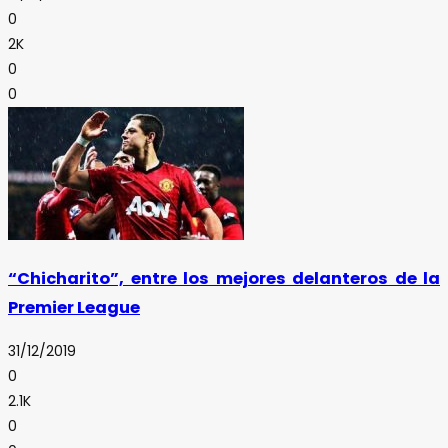
0
2K
0
0
“Chicharito”, entre los mejores delanteros de la
Premier League
31/12/2019
0
2.1K
0