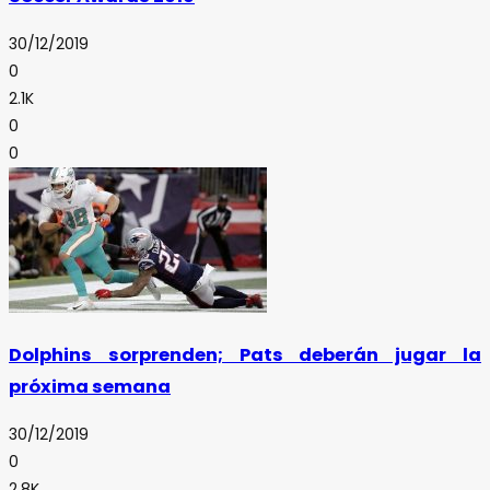
30/12/2019
0
2.1K
0
0
Dolphins sorprenden; Pats deberán jugar la
próxima semana
30/12/2019
0
2.8K