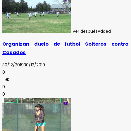
Ver después
Added
Organizan duelo de futbol Solteros contra
Casados
30/12/2019
30/12/2019
0
1.9K
0
0