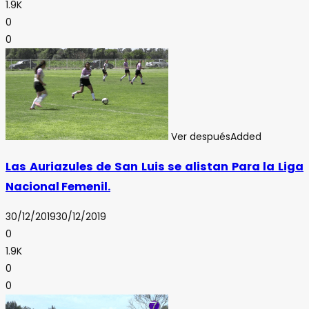
1.9K
0
0
Ver después
Added
Las Auriazules de San Luis se alistan Para la Liga
Nacional Femenil.
30/12/2019
30/12/2019
0
1.9K
0
0