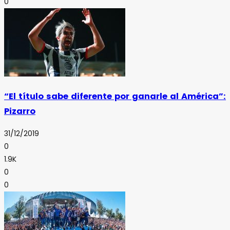
0
“El título sabe diferente por ganarle al América”:
Pizarro
31/12/2019
0
1.9K
0
0