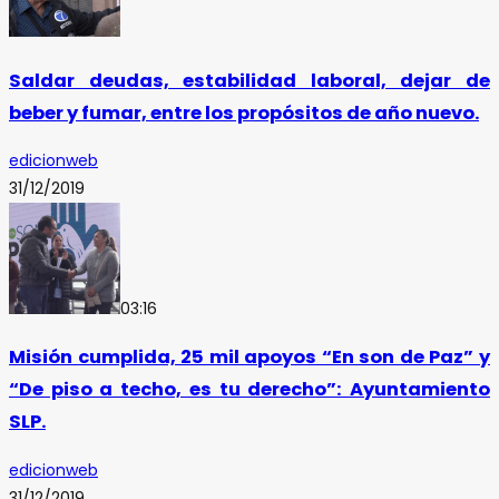
Saldar deudas, estabilidad laboral, dejar de
beber y fumar, entre los propósitos de año nuevo.
edicionweb
31/12/2019
03:16
Misión cumplida, 25 mil apoyos “En son de Paz” y
“De piso a techo, es tu derecho”: Ayuntamiento
SLP.
edicionweb
31/12/2019