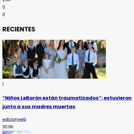
0
0
RECIENTES
1
“Niños LeBarón están traumatizados”; estuvieron
junto a sus madres muertas
edicionweb
30.6K