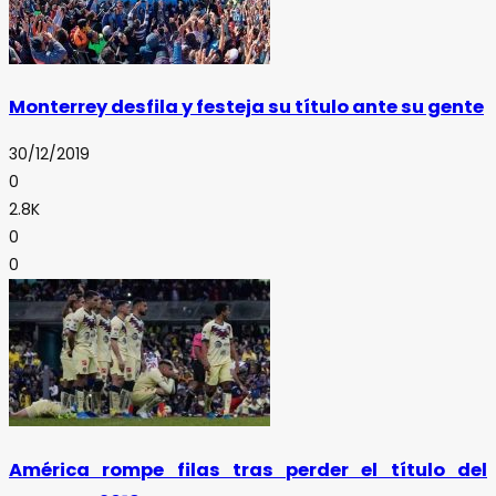
Monterrey desfila y festeja su título ante su gente
30/12/2019
0
2.8K
0
0
América rompe filas tras perder el título del