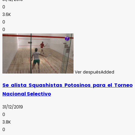
0
3.6K
0
0
Ver después
Added
Se alista Squashistas Potosinos para el Torneo
Nacional Selectivo
31/12/2019
0
3.8K
0