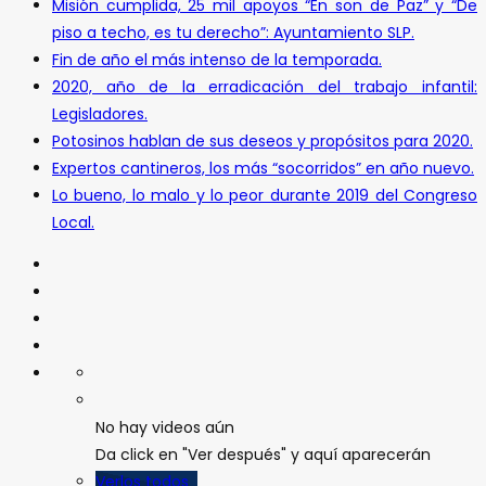
Misión cumplida, 25 mil apoyos “En son de Paz” y “De
piso a techo, es tu derecho”: Ayuntamiento SLP.
Fin de año el más intenso de la temporada.
2020, año de la erradicación del trabajo infantil:
Legisladores.
Potosinos hablan de sus deseos y propósitos para 2020.
Expertos cantineros, los más “socorridos” en año nuevo.
Lo bueno, lo malo y lo peor durante 2019 del Congreso
Local.
No hay videos aún
Da click en "Ver después" y aquí aparecerán
Verlos todos