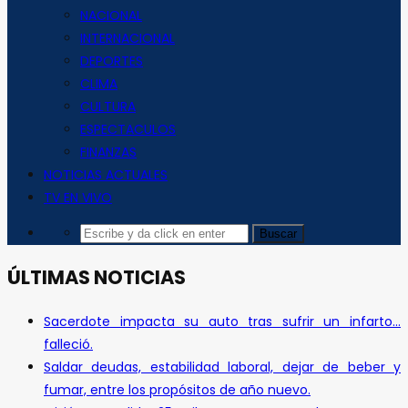
NACIONAL
INTERNACIONAL
DEPORTES
CLIMA
CULTURA
ESPECTACULOS
FINANZAS
NOTICIAS ACTUALES
TV EN VIVO
ÚLTIMAS NOTICIAS
Sacerdote impacta su auto tras sufrir un infarto…
falleció.
Saldar deudas, estabilidad laboral, dejar de beber y
fumar, entre los propósitos de año nuevo.