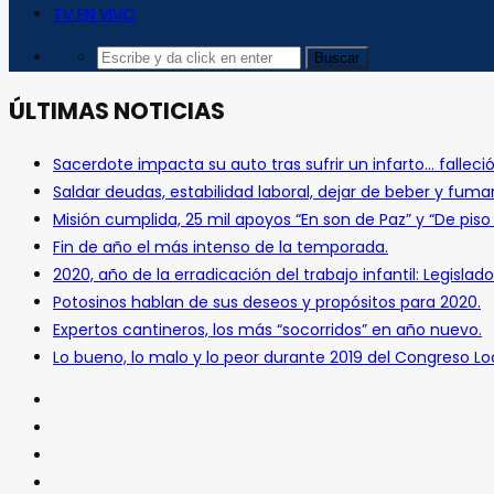
TV EN VIVO
ÚLTIMAS NOTICIAS
Sacerdote impacta su auto tras sufrir un infarto… falleció
Saldar deudas, estabilidad laboral, dejar de beber y fuma
Misión cumplida, 25 mil apoyos “En son de Paz” y “De pis
Fin de año el más intenso de la temporada.
2020, año de la erradicación del trabajo infantil: Legislado
Potosinos hablan de sus deseos y propósitos para 2020.
Expertos cantineros, los más “socorridos” en año nuevo.
Lo bueno, lo malo y lo peor durante 2019 del Congreso Loc