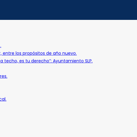
.
r, entre los propósitos de año nuevo.
o a techo, es tu derecho”: Ayuntamiento SLP.
res.
al.