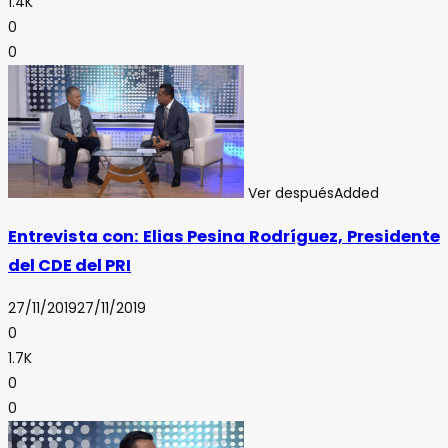
1.4K
0
0
Ver después
Added
Entrevista con: Elias Pesina Rodríguez, Presidente
del CDE del PRI
27/11/2019
27/11/2019
0
1.7K
0
0