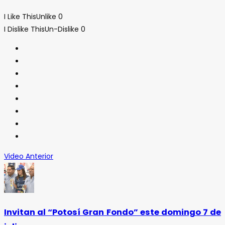
I Like This
Unlike
0
I Dislike This
Un-Dislike
0
Video Anterior
Invitan al “Potosí Gran Fondo” este domingo 7 de