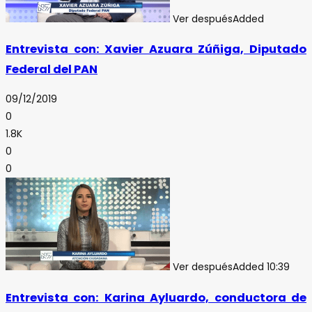
Ver después
Added
Entrevista con: Xavier Azuara Zúñiga, Diputado
Federal del PAN
09/12/2019
0
1.8K
0
0
Ver después
Added
10:39
Entrevista con: Karina Ayluardo, conductora de