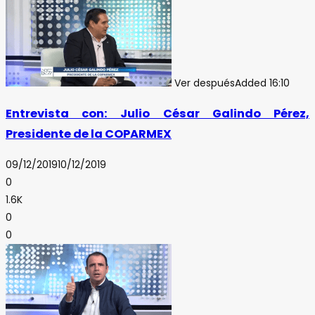
Ver después
Added
16:10
Entrevista con: Julio César Galindo Pérez,
Presidente de la COPARMEX
09/12/2019
10/12/2019
0
1.6K
0
0