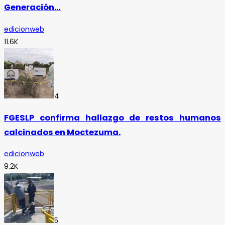
Generación…
edicionweb
11.6K
4
FGESLP confirma hallazgo de restos humanos
calcinados en Moctezuma.
edicionweb
9.2K
5