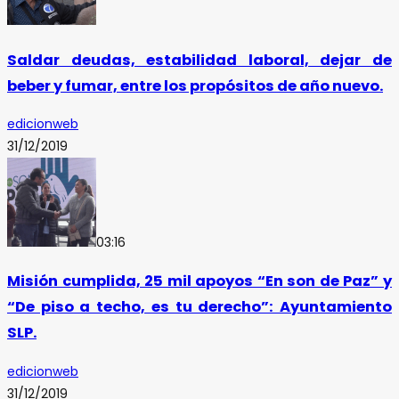
Saldar deudas, estabilidad laboral, dejar de
beber y fumar, entre los propósitos de año nuevo.
edicionweb
31/12/2019
03:16
Misión cumplida, 25 mil apoyos “En son de Paz” y
“De piso a techo, es tu derecho”: Ayuntamiento
SLP.
edicionweb
31/12/2019