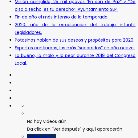
Misión cumplida, 25 mil apoyos “En son de Paz” y “De
piso a techo, es tu derecho”: Ayuntamiento SLP.
Fin de año el más intenso de la temporada.
2020, año de la erradicación del trabajo infantil:
Legisladores.
Potosinos hablan de sus deseos y propósitos para 2020.
Expertos cantineros, los más “socorridos” en año nuevo.
Lo bueno, lo malo y lo peor durante 2019 del Congreso
Local.
No hay videos aún
Da click en "Ver después" y aquí aparecerán
Verlos todos