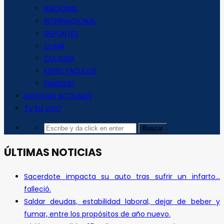
NACIONAL
INTERNACIONAL
DEPORTES
CLIMA
CULTURA
ESPECTACULOS
FINANZAS
NOTICIAS ACTUALES
TV EN VIVO
ÚLTIMAS NOTICIAS
Sacerdote impacta su auto tras sufrir un infarto…
falleció.
Saldar deudas, estabilidad laboral, dejar de beber y
fumar, entre los propósitos de año nuevo.