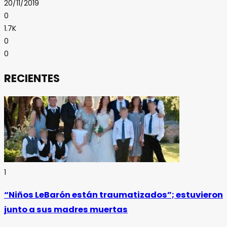
20/11/2019
0
1.7K
0
0
RECIENTES
1
“Niños LeBarón están traumatizados”; estuvieron
junto a sus madres muertas