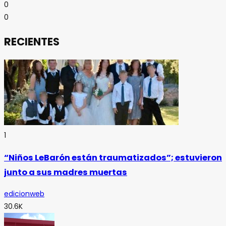
0
0
RECIENTES
1
“Niños LeBarón están traumatizados”; estuvieron
junto a sus madres muertas
edicionweb
30.6K