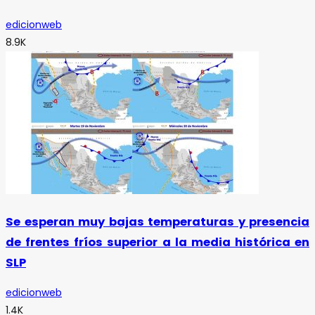
edicionweb
8.9K
Se esperan muy bajas temperaturas y presencia
de frentes fríos superior a la media histórica en
SLP
edicionweb
1.4K