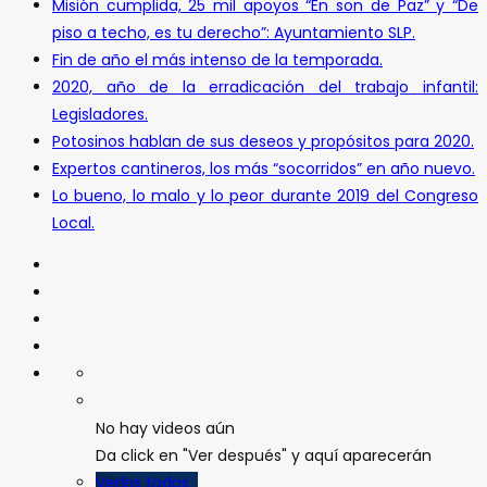
Misión cumplida, 25 mil apoyos “En son de Paz” y “De
piso a techo, es tu derecho”: Ayuntamiento SLP.
Fin de año el más intenso de la temporada.
2020, año de la erradicación del trabajo infantil:
Legisladores.
Potosinos hablan de sus deseos y propósitos para 2020.
Expertos cantineros, los más “socorridos” en año nuevo.
Lo bueno, lo malo y lo peor durante 2019 del Congreso
Local.
No hay videos aún
Da click en "Ver después" y aquí aparecerán
Verlos todos