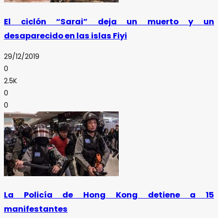
El ciclón “Sarai” deja un muerto y un
desaparecido en las islas Fiyi
29/12/2019
0
2.5K
0
0
La Policía de Hong Kong detiene a 15
manifestantes