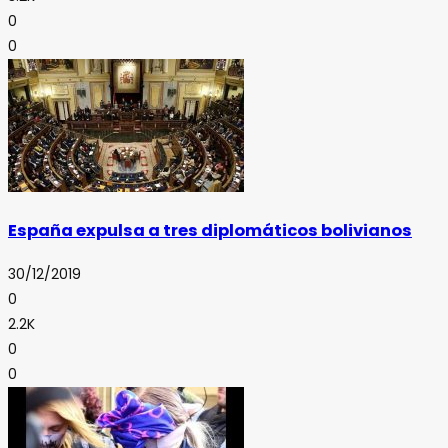
0
0
España expulsa a tres diplomáticos bolivianos
30/12/2019
0
2.2K
0
0