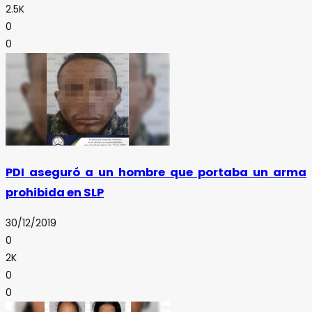
2.5K
0
0
PDI aseguró a un hombre que portaba un arma
prohibida en SLP
30/12/2019
0
2K
0
0