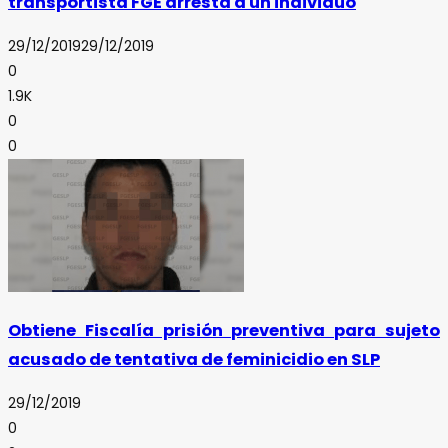
transportista FGE arresta a un individuo
29/12/2019
29/12/2019
0
1.9K
0
0
Obtiene Fiscalía prisión preventiva para sujeto
acusado de tentativa de feminicidio en SLP
29/12/2019
0