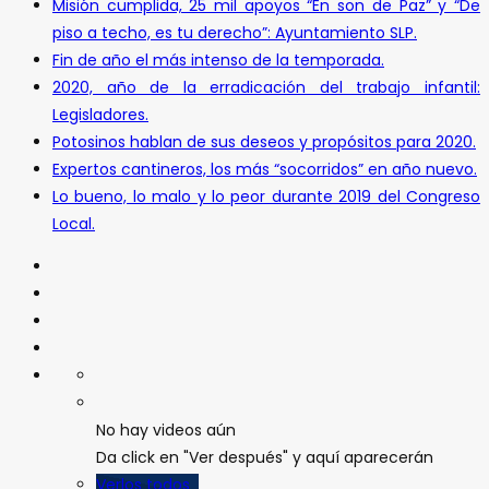
Misión cumplida, 25 mil apoyos “En son de Paz” y “De
piso a techo, es tu derecho”: Ayuntamiento SLP.
Fin de año el más intenso de la temporada.
2020, año de la erradicación del trabajo infantil:
Legisladores.
Potosinos hablan de sus deseos y propósitos para 2020.
Expertos cantineros, los más “socorridos” en año nuevo.
Lo bueno, lo malo y lo peor durante 2019 del Congreso
Local.
No hay videos aún
Da click en "Ver después" y aquí aparecerán
Verlos todos