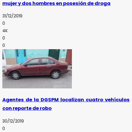
mujer y dos hombres en posesión de droga
31/12/2019
0
4K
0
0
Agentes de la DGSPM localizan cuatro vehículos
con reporte de robo
30/12/2019
0