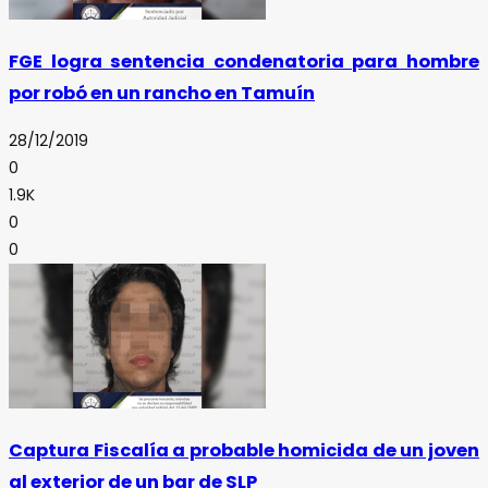
FGE logra sentencia condenatoria para hombre
por robó en un rancho en Tamuín
28/12/2019
0
1.9K
0
0
Captura Fiscalía a probable homicida de un joven
al exterior de un bar de SLP