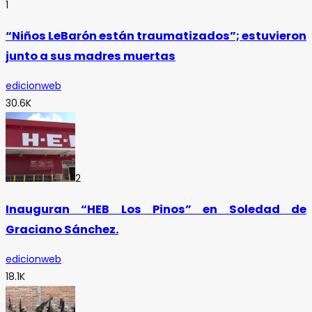
1
“Niños LeBarón están traumatizados”; estuvieron
junto a sus madres muertas
edicionweb
30.6K
2
Inauguran “HEB Los Pinos” en Soledad de
Graciano Sánchez.
edicionweb
18.1K