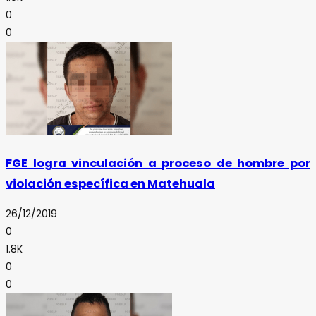
0
0
FGE logra vinculación a proceso de hombre por
violación específica en Matehuala
26/12/2019
0
1.8K
0
0