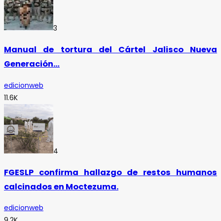
3
Manual de tortura del Cártel Jalisco Nueva
Generación…
edicionweb
11.6K
4
FGESLP confirma hallazgo de restos humanos
calcinados en Moctezuma.
edicionweb
9.2K