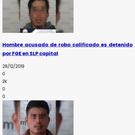
Hombre acusado de robo calificado es detenido
por FGE en SLP capital
28/12/2019
0
2K
0
0