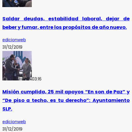
Saldar deudas, estabilidad laboral, dejar de
beber y fumar, entre los propósitos de año nuevo.
edicionweb
31/12/2019
03:16
Misión cumplida, 25 mil apoyos “En son de Paz” y
“De piso a techo, es tu derecho”: Ayuntamiento
SLP.
edicionweb
31/12/2019