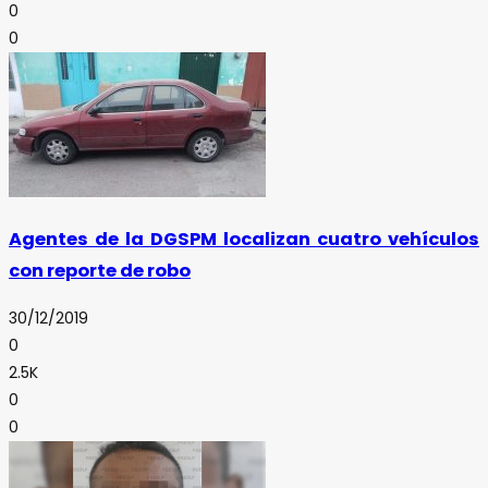
0
0
Agentes de la DGSPM localizan cuatro vehículos
con reporte de robo
30/12/2019
0
2.5K
0
0