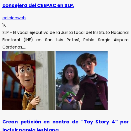
consejera del CEEPAC en SLP.
edicionweb
1K
SLP.- El vocal ejecutivo de la Junta Local del Instituto Nacional
Electoral (INE) en San Luis Potosí, Pablo Sergio Aispuro
Cárdenas,...
Crean petición en contra de “Toy Story 4” por
incluir pareja lesbiana