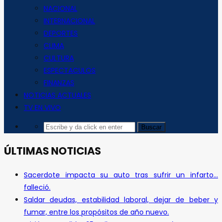
NACIONAL
INTERNACIONAL
DEPORTES
CLIMA
CULTURA
ESPECTACULOS
FINANZAS
NOTICIAS ACTUALES
TV EN VIVO
ÚLTIMAS NOTICIAS
Sacerdote impacta su auto tras sufrir un infarto…
falleció.
Saldar deudas, estabilidad laboral, dejar de beber y
fumar, entre los propósitos de año nuevo.