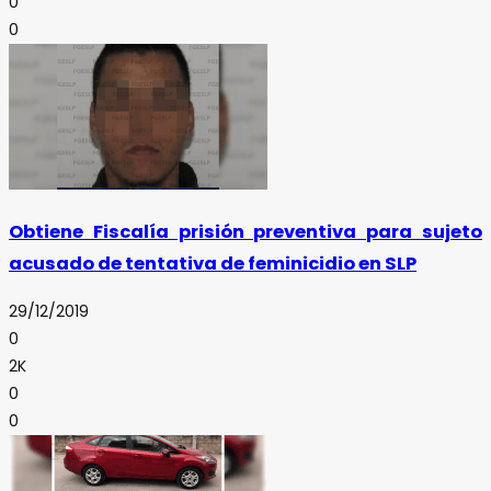
0
0
Obtiene Fiscalía prisión preventiva para sujeto
acusado de tentativa de feminicidio en SLP
29/12/2019
0
2K
0
0