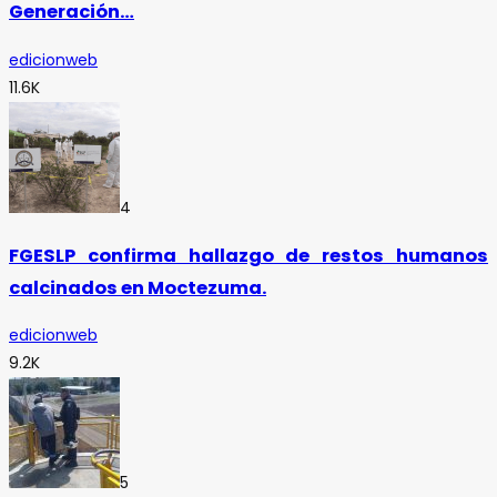
Generación…
edicionweb
11.6K
4
FGESLP confirma hallazgo de restos humanos
calcinados en Moctezuma.
edicionweb
9.2K
5