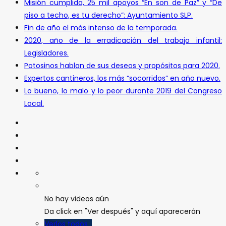
Misión cumplida, 25 mil apoyos “En son de Paz” y “De
piso a techo, es tu derecho”: Ayuntamiento SLP.
Fin de año el más intenso de la temporada.
2020, año de la erradicación del trabajo infantil:
Legisladores.
Potosinos hablan de sus deseos y propósitos para 2020.
Expertos cantineros, los más “socorridos” en año nuevo.
Lo bueno, lo malo y lo peor durante 2019 del Congreso
Local.
No hay videos aún
Da click en "Ver después" y aquí aparecerán
Verlos todos