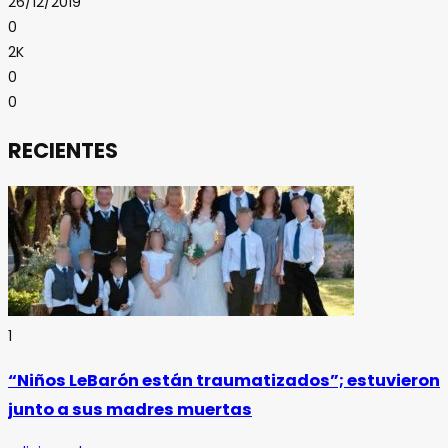
26/12/2019
0
2K
0
0
RECIENTES
1
“Niños LeBarón están traumatizados”; estuvieron
junto a sus madres muertas