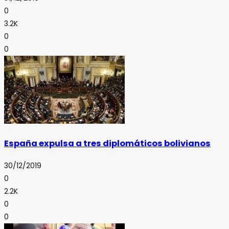
0
3.2K
0
0
España expulsa a tres diplomáticos bolivianos
30/12/2019
0
2.2K
0
0