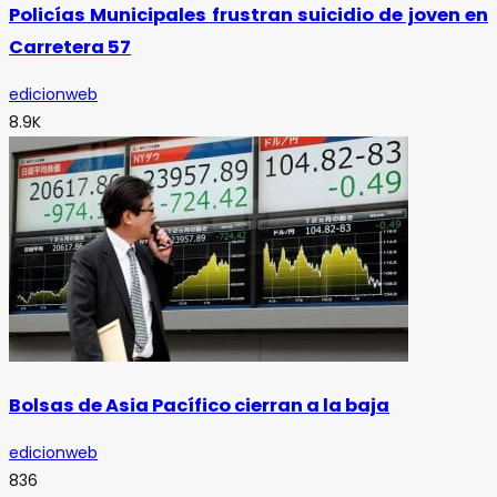
Policías Municipales frustran suicidio de joven en
Carretera 57
edicionweb
8.9K
Bolsas de Asia Pacífico cierran a la baja
edicionweb
836