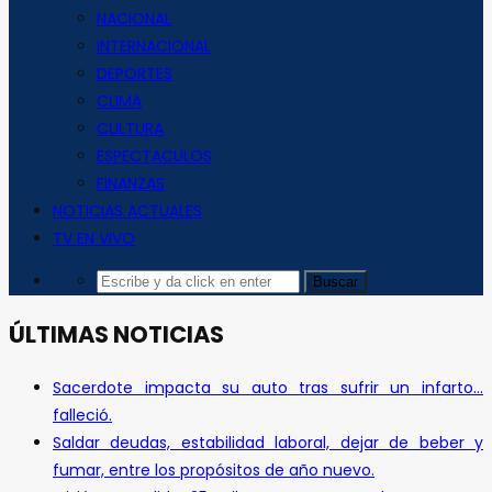
NACIONAL
INTERNACIONAL
DEPORTES
CLIMA
CULTURA
ESPECTACULOS
FINANZAS
NOTICIAS ACTUALES
TV EN VIVO
ÚLTIMAS NOTICIAS
Sacerdote impacta su auto tras sufrir un infarto…
falleció.
Saldar deudas, estabilidad laboral, dejar de beber y
fumar, entre los propósitos de año nuevo.