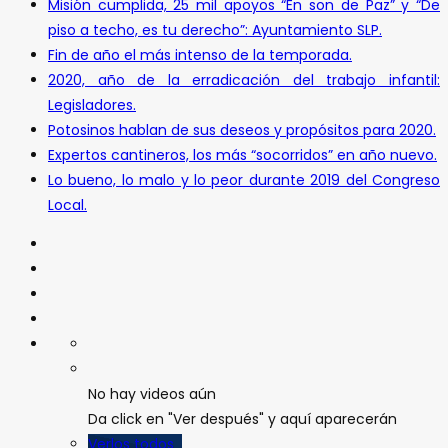
Misión cumplida, 25 mil apoyos “En son de Paz” y “De
piso a techo, es tu derecho”: Ayuntamiento SLP.
Fin de año el más intenso de la temporada.
2020, año de la erradicación del trabajo infantil:
Legisladores.
Potosinos hablan de sus deseos y propósitos para 2020.
Expertos cantineros, los más “socorridos” en año nuevo.
Lo bueno, lo malo y lo peor durante 2019 del Congreso
Local.
No hay videos aún
Da click en "Ver después" y aquí aparecerán
Verlos todos