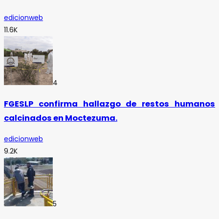
edicionweb
11.6K
4
FGESLP confirma hallazgo de restos humanos
calcinados en Moctezuma.
edicionweb
9.2K
5