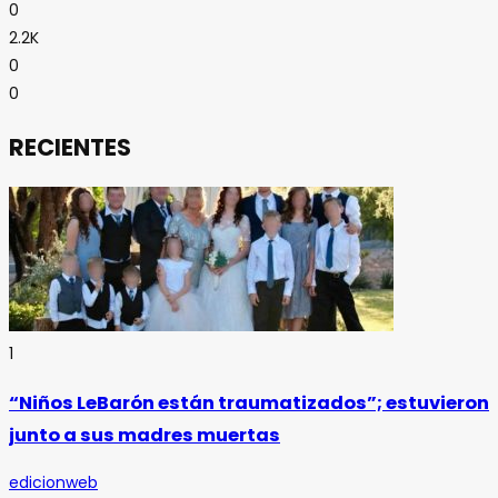
0
2.2K
0
0
RECIENTES
1
“Niños LeBarón están traumatizados”; estuvieron
junto a sus madres muertas
edicionweb