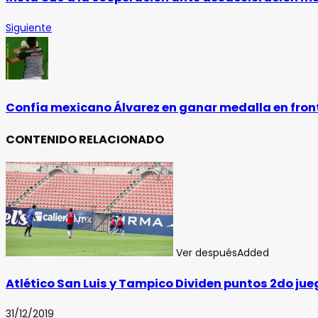
Siguiente
Confía mexicano Álvarez en ganar medalla en fron
CONTENIDO RELACIONADO
Ver después
Added
Atlético San Luis y Tampico Dividen puntos 2do j
31/12/2019