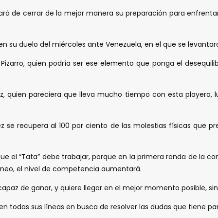
ratará de cerrar de la mejor manera su preparación para enfrent
n su duelo del miércoles ante Venezuela, en el que se levantaron 
zarro, quien podría ser ese elemento que ponga el desequilibr
, quien pareciera que lleva mucho tiempo con esta playera, 
ez se recupera al 100 por ciento de las molestias físicas que p
que el “Tata” debe trabajar, porque en la primera ronda de la 
orneo, el nivel de competencia aumentará.
 capaz de ganar, y quiere llegar en el mejor momento posible, 
 todas sus líneas en busca de resolver las dudas que tiene para