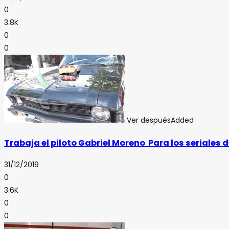
0
3.8K
0
0
Ver después
Added
Trabaja el piloto Gabriel Moreno Para los seriales d
31/12/2019
0
3.6K
0
0