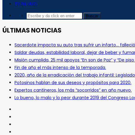
TV EN VIVO
ÚLTIMAS NOTICIAS
Sacerdote impacta su auto tras sufrir un infarto… falleció
Saldar deudas, estabilidad laboral, dejar de beber y fuma
Misión cumplida, 25 mil apoyos “En son de Paz” y “De pis
Fin de año el más intenso de la temporada.
2020, año de la erradicación del trabajo infantil: Legislado
Potosinos hablan de sus deseos y propósitos para 2020.
Expertos cantineros, los más “socorridos” en año nuevo.
Lo bueno, lo malo y lo peor durante 2019 del Congreso Loc