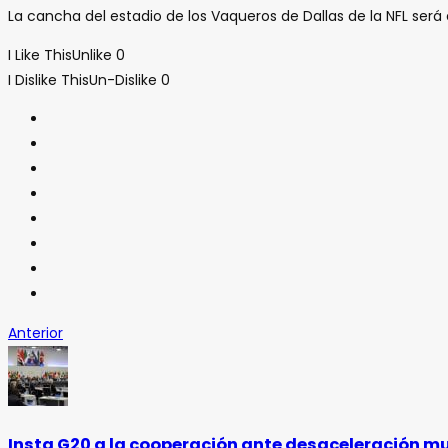
La cancha del estadio de los Vaqueros de Dallas de la NFL será 
I Like This
Unlike
0
I Dislike This
Un-Dislike
0
Anterior
Insta G20 a la cooperación ante desaceleración m