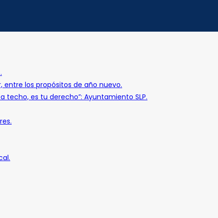
.
r, entre los propósitos de año nuevo.
o a techo, es tu derecho”: Ayuntamiento SLP.
res.
al.