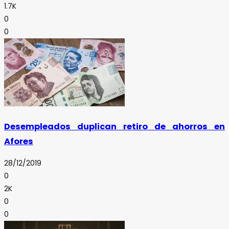
1.7K
0
0
Desempleados duplican retiro de ahorros en
Afores
28/12/2019
0
2K
0
0