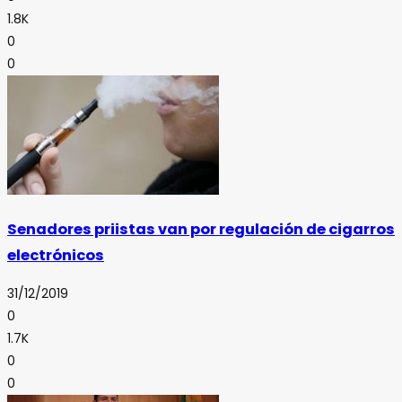
1.8K
0
0
Senadores priistas van por regulación de cigarros
electrónicos
31/12/2019
0
1.7K
0
0