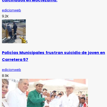
calcinados en Moctezuma.
edicionweb
9.2K
5
Policías Municipales frustran suicidio de joven en
Carretera 57
edicionweb
8.9K