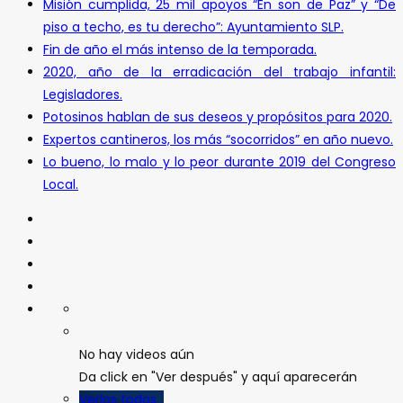
Misión cumplida, 25 mil apoyos “En son de Paz” y “De
piso a techo, es tu derecho”: Ayuntamiento SLP.
Fin de año el más intenso de la temporada.
2020, año de la erradicación del trabajo infantil:
Legisladores.
Potosinos hablan de sus deseos y propósitos para 2020.
Expertos cantineros, los más “socorridos” en año nuevo.
Lo bueno, lo malo y lo peor durante 2019 del Congreso
Local.
No hay videos aún
Da click en "Ver después" y aquí aparecerán
Verlos todos