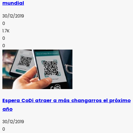
mundial
30/12/2019
0
1.7K
0
0
Espera CoDi atraer a más changarros el próximo
año
30/12/2019
0