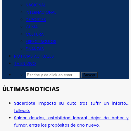
NACIONAL
INTERNACIONAL
DEPORTES
CLIMA
CULTURA
ESPECTACULOS
FINANZAS
NOTICIAS ACTUALES
TV EN VIVO
ÚLTIMAS NOTICIAS
Sacerdote impacta su auto tras sufrir un infarto…
falleció.
Saldar deudas, estabilidad laboral, dejar de beber y
fumar, entre los propósitos de año nuevo.