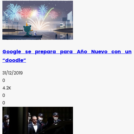
Google se prepara para Año Nuevo con un
“doodle”
31/12/2019
0
4.2K
0
0