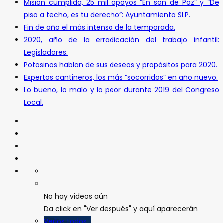
Misión cumplida, 25 mil apoyos “En son de Paz” y “De
piso a techo, es tu derecho”: Ayuntamiento SLP.
Fin de año el más intenso de la temporada.
2020, año de la erradicación del trabajo infantil:
Legisladores.
Potosinos hablan de sus deseos y propósitos para 2020.
Expertos cantineros, los más “socorridos” en año nuevo.
Lo bueno, lo malo y lo peor durante 2019 del Congreso
Local.
No hay videos aún
Da click en "Ver después" y aquí aparecerán
Verlos todos