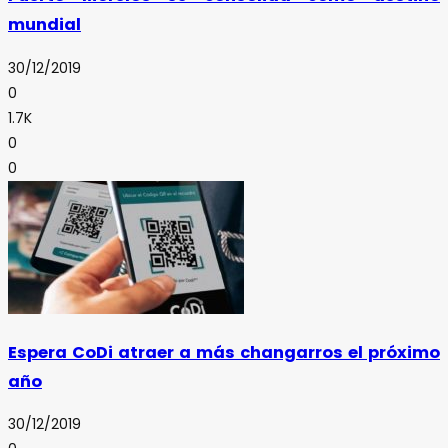
mundial
30/12/2019
0
1.7K
0
0
Espera CoDi atraer a más changarros el próximo
año
30/12/2019