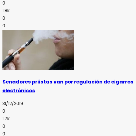
0
1.8K
0
0
Senadores priistas van por regulación de cigarros
electrónicos
31/12/2019
0
1.7K
0
0