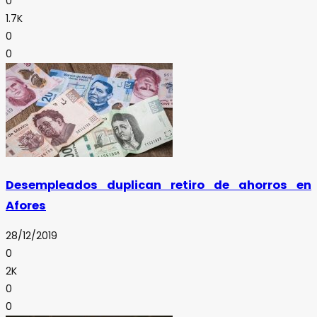
0
1.7K
0
0
Desempleados duplican retiro de ahorros en
Afores
28/12/2019
0
2K
0
0