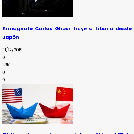
Exmagnate Carlos Ghosn huye a Líbano desde
Japón
31/12/2019
0
1.8K
0
0