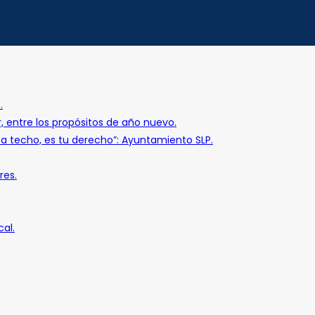
.
r, entre los propósitos de año nuevo.
o a techo, es tu derecho”: Ayuntamiento SLP.
res.
al.