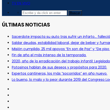
TV EN VIVO
ÚLTIMAS NOTICIAS
Sacerdote impacta su auto tras sufrir un infarto… falleció
Saldar deudas, estabilidad laboral, dejar de beber y fuma
Misión cumplida, 25 mil apoyos “En son de Paz” y “De pis
Fin de año el más intenso de la temporada.
2020, año de la erradicación del trabajo infantil: Legislado
Potosinos hablan de sus deseos y propósitos para 2020.
Expertos cantineros, los más “socorridos” en año nuevo.
Lo bueno, lo malo y lo peor durante 2019 del Congreso Loc