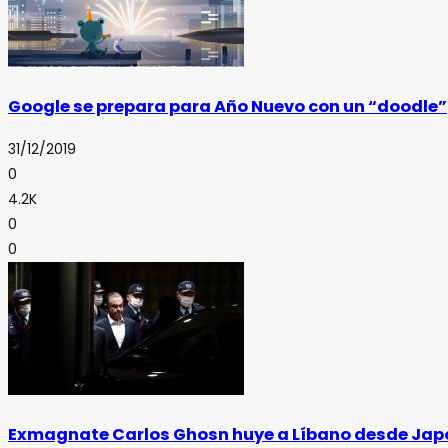
Google se prepara para Año Nuevo con un “doodle”
31/12/2019
0
4.2K
0
0
Exmagnate Carlos Ghosn huye a Líbano desde Jap