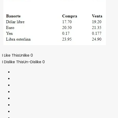
I Like This
Unlike
0
I Dislike This
Un-Dislike
0