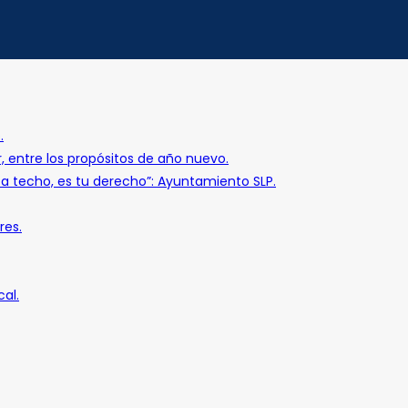
.
r, entre los propósitos de año nuevo.
o a techo, es tu derecho”: Ayuntamiento SLP.
res.
al.