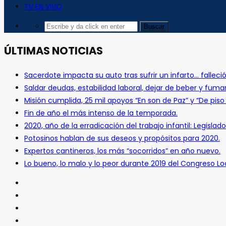
TV EN VIVO
ÚLTIMAS NOTICIAS
Sacerdote impacta su auto tras sufrir un infarto… falleció
Saldar deudas, estabilidad laboral, dejar de beber y fuma
Misión cumplida, 25 mil apoyos “En son de Paz” y “De pis
Fin de año el más intenso de la temporada.
2020, año de la erradicación del trabajo infantil: Legislado
Potosinos hablan de sus deseos y propósitos para 2020.
Expertos cantineros, los más “socorridos” en año nuevo.
Lo bueno, lo malo y lo peor durante 2019 del Congreso Loc