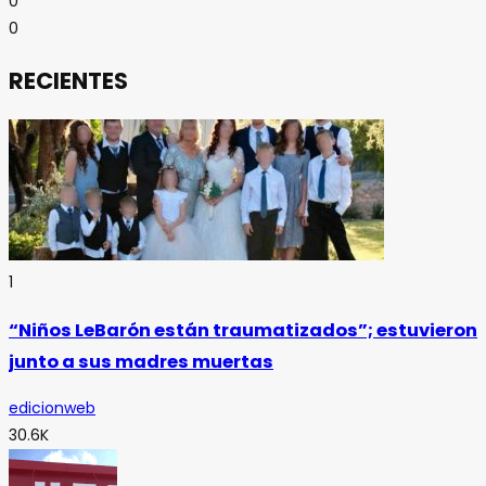
0
0
RECIENTES
1
“Niños LeBarón están traumatizados”; estuvieron
junto a sus madres muertas
edicionweb
30.6K