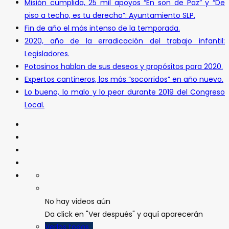
Misión cumplida, 25 mil apoyos “En son de Paz” y “De
piso a techo, es tu derecho”: Ayuntamiento SLP.
Fin de año el más intenso de la temporada.
2020, año de la erradicación del trabajo infantil:
Legisladores.
Potosinos hablan de sus deseos y propósitos para 2020.
Expertos cantineros, los más “socorridos” en año nuevo.
Lo bueno, lo malo y lo peor durante 2019 del Congreso
Local.
No hay videos aún
Da click en "Ver después" y aquí aparecerán
Verlos todos