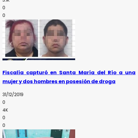
3.1K
0
0
Fiscalía capturó en Santa María del Río a una
mujer y dos hombres en posesión de droga
31/12/2019
0
4K
0
0