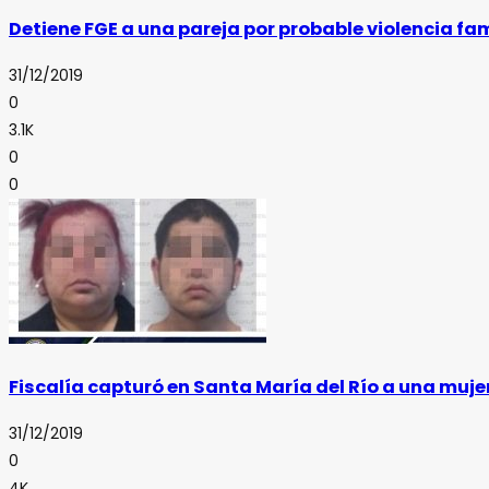
Detiene FGE a una pareja por probable violencia f
31/12/2019
0
3.1K
0
0
Fiscalía capturó en Santa María del Río a una muj
31/12/2019
0
4K