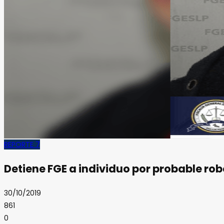
REPORTE 7
Detiene FGE a individuo por probable ro
30/10/2019
861
0