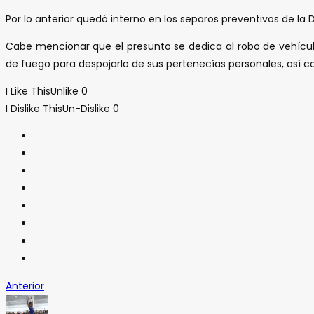
Por lo anterior quedó interno en los separos preventivos de la
Cabe mencionar que el presunto se dedica al robo de vehícu
de fuego para despojarlo de sus pertenecías personales, así c
I Like This
Unlike
0
I Dislike This
Un-Dislike
0
Anterior