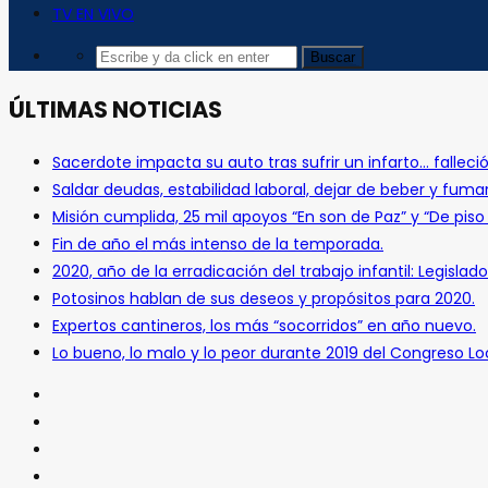
TV EN VIVO
ÚLTIMAS NOTICIAS
Sacerdote impacta su auto tras sufrir un infarto… falleció
Saldar deudas, estabilidad laboral, dejar de beber y fuma
Misión cumplida, 25 mil apoyos “En son de Paz” y “De pis
Fin de año el más intenso de la temporada.
2020, año de la erradicación del trabajo infantil: Legislado
Potosinos hablan de sus deseos y propósitos para 2020.
Expertos cantineros, los más “socorridos” en año nuevo.
Lo bueno, lo malo y lo peor durante 2019 del Congreso Loc