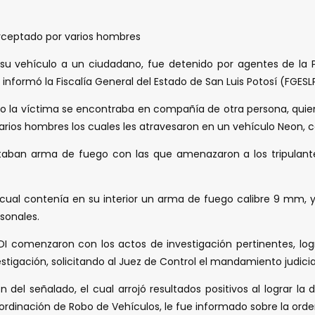
erceptado por varios hombres
u vehículo a un ciudadano, fue detenido por agentes de la P
o informó la Fiscalía General del Estado de San Luis Potosí (FGESL
 la víctima se encontraba en compañía de otra persona, quienes
rios hombres los cuales les atravesaron en un vehículo Neon, co
taban arma de fuego con las que amenazaron a los tripulantes
la cual contenía en su interior un arma de fuego calibre 9 mm
sonales.
I comenzaron con los actos de investigación pertinentes, logr
stigación, solicitando al Juez de Control el mandamiento judici
 del señalado, el cual arrojó resultados positivos al lograr la
ordinación de Robo de Vehículos, le fue informado sobre la ord