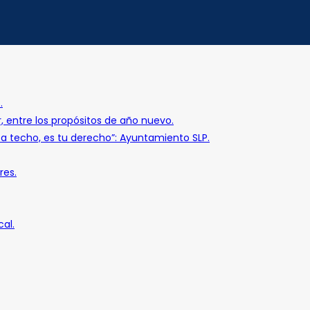
.
r, entre los propósitos de año nuevo.
o a techo, es tu derecho”: Ayuntamiento SLP.
res.
al.