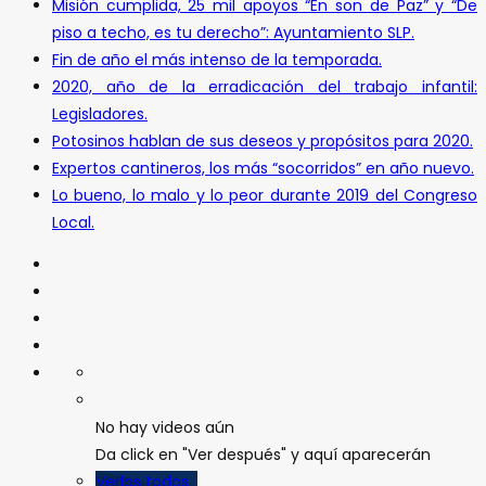
Misión cumplida, 25 mil apoyos “En son de Paz” y “De
piso a techo, es tu derecho”: Ayuntamiento SLP.
Fin de año el más intenso de la temporada.
2020, año de la erradicación del trabajo infantil:
Legisladores.
Potosinos hablan de sus deseos y propósitos para 2020.
Expertos cantineros, los más “socorridos” en año nuevo.
Lo bueno, lo malo y lo peor durante 2019 del Congreso
Local.
No hay videos aún
Da click en "Ver después" y aquí aparecerán
Verlos todos