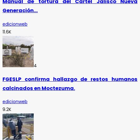
Manual de tortura del Cártel Jalisco Nueva
Generación…
edicionweb
11.6K
4
FGESLP confirma hallazgo de restos humanos
calcinados en Moctezuma.
edicionweb
9.2K