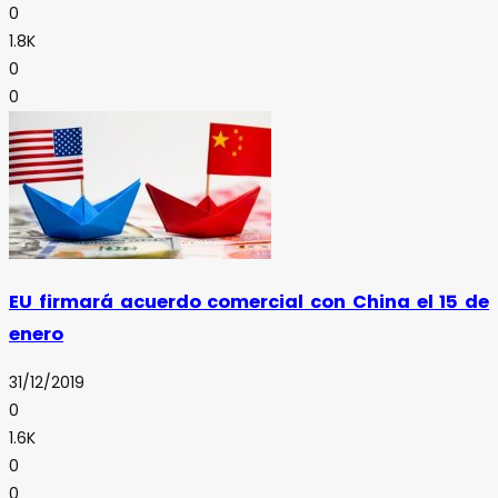
0
1.8K
0
0
EU firmará acuerdo comercial con China el 15 de
enero
31/12/2019
0
1.6K
0
0