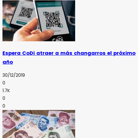
Espera CoDi atraer a más changarros el próximo
año
30/12/2019
0
1.7K
0
0