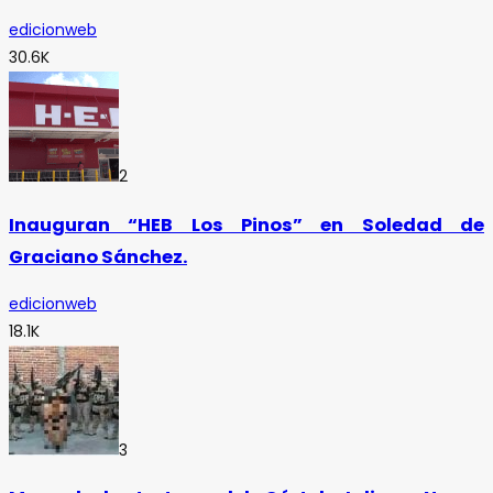
edicionweb
30.6K
2
Inauguran “HEB Los Pinos” en Soledad de
Graciano Sánchez.
edicionweb
18.1K
3