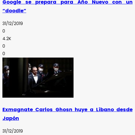
Google se prepara para Año Nuevo con un
“doodle”
31/12/2019
0
4.2K
0
0
Exmagnate Carlos Ghosn huye a Líbano desde
Japón
31/12/2019