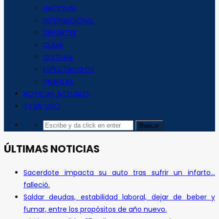
NACIONAL
INTERNACIONAL
DEPORTES
CLIMA
CULTURA
ESPECTACULOS
FINANZAS
NOTICIAS ACTUALES
TV EN VIVO
ÚLTIMAS NOTICIAS
Sacerdote impacta su auto tras sufrir un infarto…
falleció.
Saldar deudas, estabilidad laboral, dejar de beber y
fumar, entre los propósitos de año nuevo.