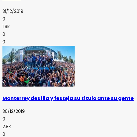
31/12/2019
0
1.9K
0
0
Monterrey desfila y festeja su título ante su gente
30/12/2019
0
2.8K
0