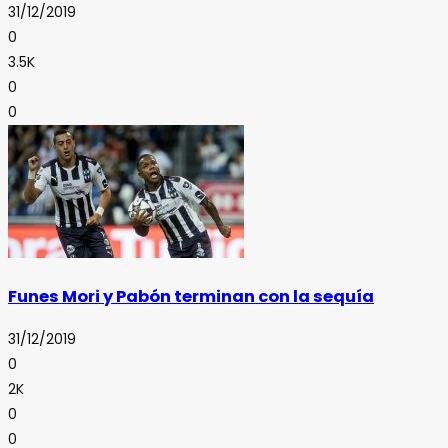
31/12/2019
0
3.5K
0
0
Funes Mori y Pabón terminan con la sequía
31/12/2019
0
2K
0
0