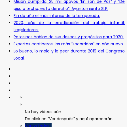
Misión cumplida, 25 mil apoyos “En son de Paz” y “De
piso a techo, es tu derecho”: Ayuntamiento SLP.
Fin de año el más intenso de la temporada.
2020, año de la erradicación del trabajo infantil:
Legisladores.
Potosinos hablan de sus deseos y propósitos para 2020.
Expertos cantineros, los más “socorridos” en año nuevo.
Lo bueno, lo malo y lo peor durante 2019 del Congreso
Local.
No hay videos aún
Da click en "Ver después" y aquí aparecerán
Verlos todos