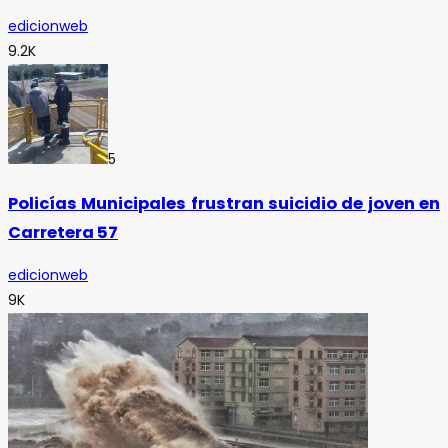
edicionweb
9.2K
5
Policías Municipales frustran suicidio de joven en
Carretera 57
edicionweb
9K