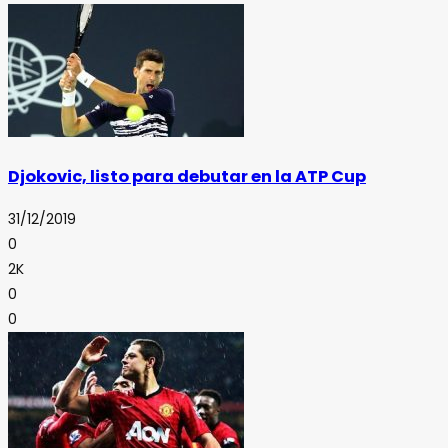
Djokovic, listo para debutar en la ATP Cup
31/12/2019
0
2K
0
0