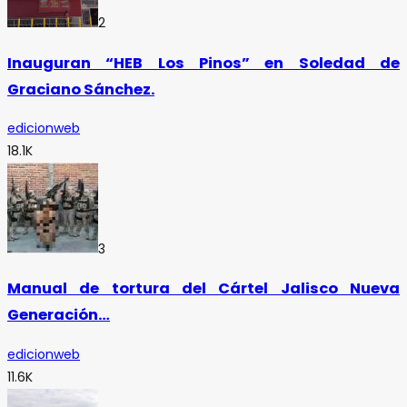
2
Inauguran “HEB Los Pinos” en Soledad de
Graciano Sánchez.
edicionweb
18.1K
3
Manual de tortura del Cártel Jalisco Nueva
Generación…
edicionweb
11.6K