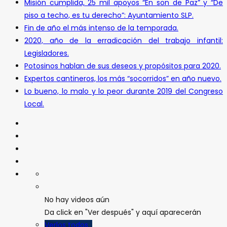
Misión cumplida, 25 mil apoyos “En son de Paz” y “De
piso a techo, es tu derecho”: Ayuntamiento SLP.
Fin de año el más intenso de la temporada.
2020, año de la erradicación del trabajo infantil:
Legisladores.
Potosinos hablan de sus deseos y propósitos para 2020.
Expertos cantineros, los más “socorridos” en año nuevo.
Lo bueno, lo malo y lo peor durante 2019 del Congreso
Local.
No hay videos aún
Da click en "Ver después" y aquí aparecerán
Verlos todos