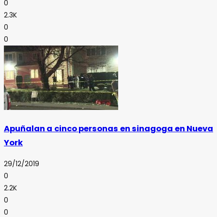
0
2.3K
0
0
Apuñalan a cinco personas en sinagoga en Nueva
York
29/12/2019
0
2.2K
0
0