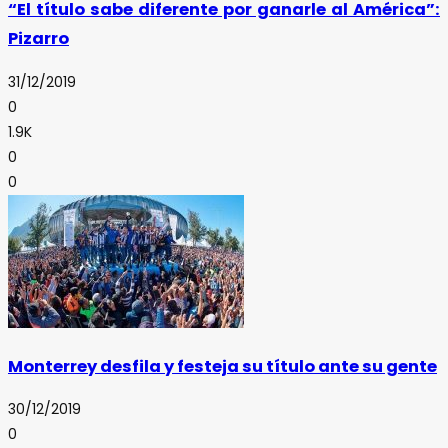
“El título sabe diferente por ganarle al América”:
Pizarro
31/12/2019
0
1.9K
0
0
Monterrey desfila y festeja su título ante su gente
30/12/2019
0