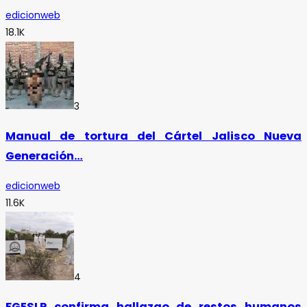
edicionweb
18.1K
3
Manual de tortura del Cártel Jalisco Nueva
Generación…
edicionweb
11.6K
4
FGESLP confirma hallazgo de restos humanos