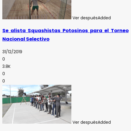
Ver después
Added
Se alista Squashistas Potosinos para el Torneo
Nacional Selectivo
31/12/2019
0
3.8K
0
0
Ver después
Added