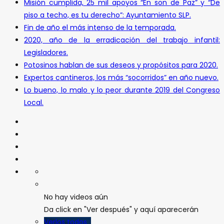
Misión cumplida, 25 mil apoyos “En son de Paz” y “De
piso a techo, es tu derecho”: Ayuntamiento SLP.
Fin de año el más intenso de la temporada.
2020, año de la erradicación del trabajo infantil:
Legisladores.
Potosinos hablan de sus deseos y propósitos para 2020.
Expertos cantineros, los más “socorridos” en año nuevo.
Lo bueno, lo malo y lo peor durante 2019 del Congreso
Local.
No hay videos aún
Da click en "Ver después" y aquí aparecerán
Verlos todos