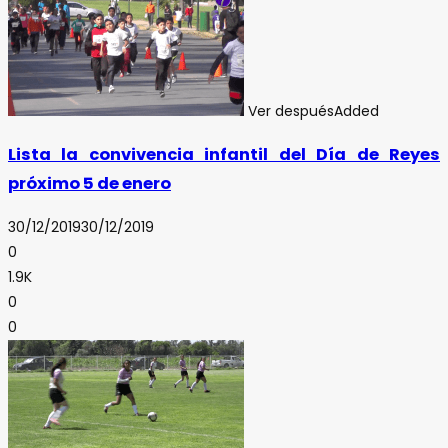
Ver después
Added
Lista la convivencia infantil del Día de Reyes
próximo 5 de enero
30/12/2019
30/12/2019
0
1.9K
0
0