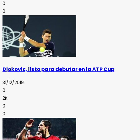
0
0
Djokovic, listo para debutar en la ATP Cup
31/12/2019
0
2K
0
0