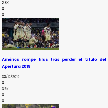
2.8K
0
0
América rompe filas tras perder el título del
Apertura 2019
30/12/2019
0
3.5K
0
0