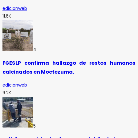
edicionweb
11.6K
4
FGESLP confirma hallazgo de restos humanos
calcinados en Moctezuma.
edicionweb
9.2K
5