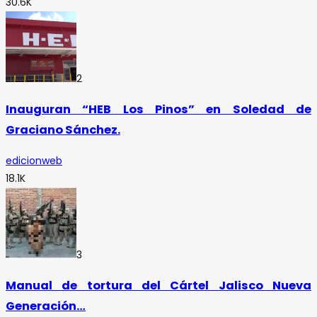
30.6K
2
Inauguran “HEB Los Pinos” en Soledad de
Graciano Sánchez.
edicionweb
18.1K
3
Manual de tortura del Cártel Jalisco Nueva
Generación…