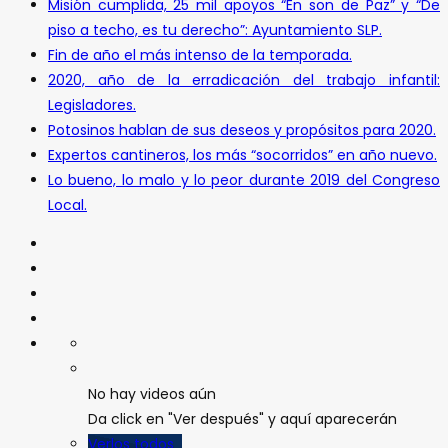
Misión cumplida, 25 mil apoyos “En son de Paz” y “De
piso a techo, es tu derecho”: Ayuntamiento SLP.
Fin de año el más intenso de la temporada.
2020, año de la erradicación del trabajo infantil:
Legisladores.
Potosinos hablan de sus deseos y propósitos para 2020.
Expertos cantineros, los más “socorridos” en año nuevo.
Lo bueno, lo malo y lo peor durante 2019 del Congreso
Local.
No hay videos aún
Da click en "Ver después" y aquí aparecerán
Verlos todos