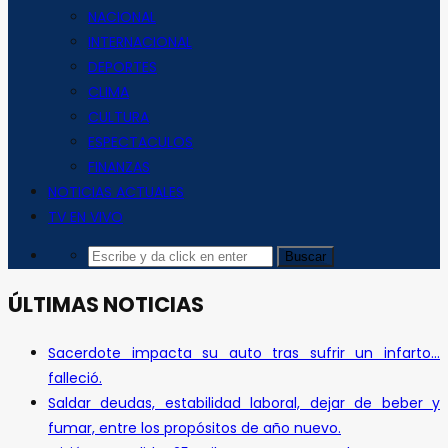
NACIONAL
INTERNACIONAL
DEPORTES
CLIMA
CULTURA
ESPECTACULOS
FINANZAS
NOTICIAS ACTUALES
TV EN VIVO
ÚLTIMAS NOTICIAS
Sacerdote impacta su auto tras sufrir un infarto…
falleció.
Saldar deudas, estabilidad laboral, dejar de beber y
fumar, entre los propósitos de año nuevo.