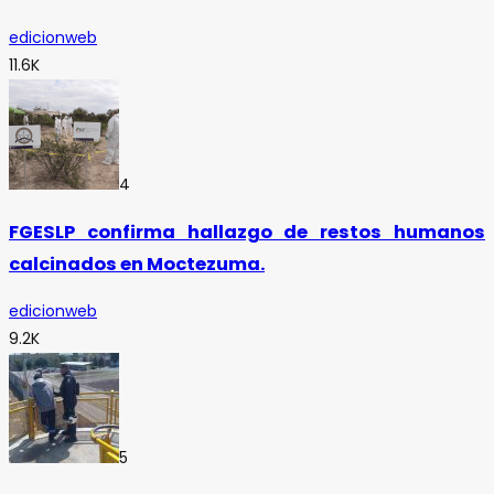
edicionweb
11.6K
4
FGESLP confirma hallazgo de restos humanos
calcinados en Moctezuma.
edicionweb
9.2K
5