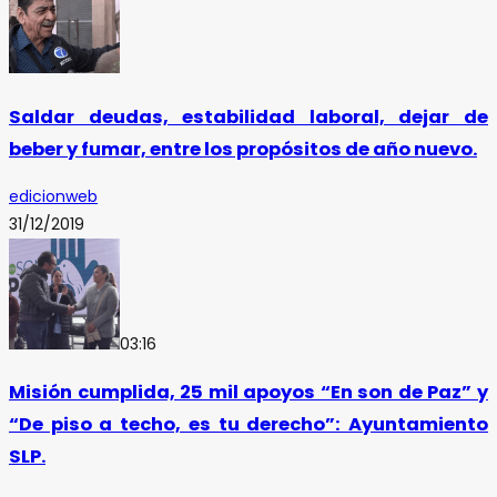
Saldar deudas, estabilidad laboral, dejar de
beber y fumar, entre los propósitos de año nuevo.
edicionweb
31/12/2019
03:16
Misión cumplida, 25 mil apoyos “En son de Paz” y
“De piso a techo, es tu derecho”: Ayuntamiento
SLP.