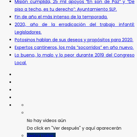
Misión cumplida, 25 mil apoyos “En son de Paz” y “De
piso a techo, es tu derecho”: Ayuntamiento SLP.
Fin de año el más intenso de la temporada.
2020, año de la erradicación del trabajo infantil:
Legisladores.
Potosinos hablan de sus deseos y propósitos para 2020.
Expertos cantineros, los más “socorridos” en año nuevo.
Lo bueno, lo malo y lo peor durante 2019 del Congreso
Local.
No hay videos aún
Da click en "Ver después" y aquí aparecerán
Verlos todos