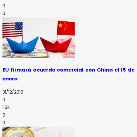
0
0
EU firmará acuerdo comercial con China el 15 de
enero
31/12/2019
0
1.6K
0
0