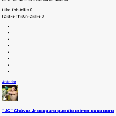
I Like This
Unlike
0
I Dislike This
Un-Dislike
0
Anterior
“JC” Chávez Jr asegura que dio primer paso para