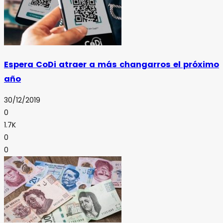
Espera CoDi atraer a más changarros el próximo
año
30/12/2019
0
1.7K
0
0