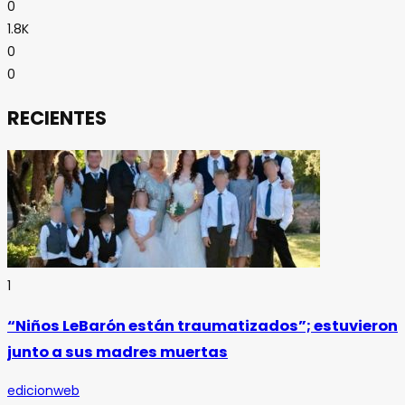
0
1.8K
0
0
RECIENTES
1
“Niños LeBarón están traumatizados”; estuvieron
junto a sus madres muertas
edicionweb