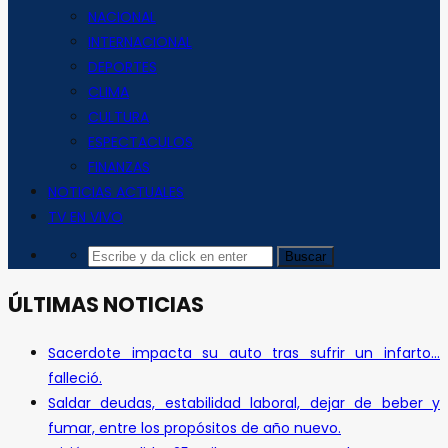
NACIONAL
INTERNACIONAL
DEPORTES
CLIMA
CULTURA
ESPECTACULOS
FINANZAS
NOTICIAS ACTUALES
TV EN VIVO
ÚLTIMAS NOTICIAS
Sacerdote impacta su auto tras sufrir un infarto…
falleció.
Saldar deudas, estabilidad laboral, dejar de beber y
fumar, entre los propósitos de año nuevo.