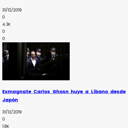
31/12/2019
0
4.3K
0
0
Exmagnate Carlos Ghosn huye a Líbano desde
Japón
31/12/2019
0
1.8K