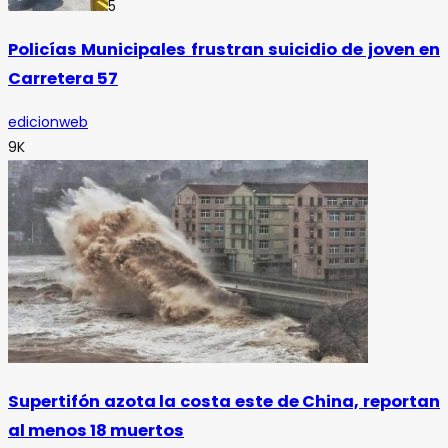
5
Policías Municipales frustran suicidio de joven en
Carretera 57
edicionweb
9K
Supertifón azota la costa este de China, reportan
al menos 18 muertos