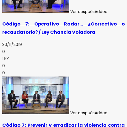
Ver después
Added
Código 7: Operativo Radar… ¿Correctivo o
recaudatorio? / Ley Chancla Voladora
30/11/2019
0
1.5K
0
0
Ver después
Added
Código 7: Prevenir y erradicar la violencia contra