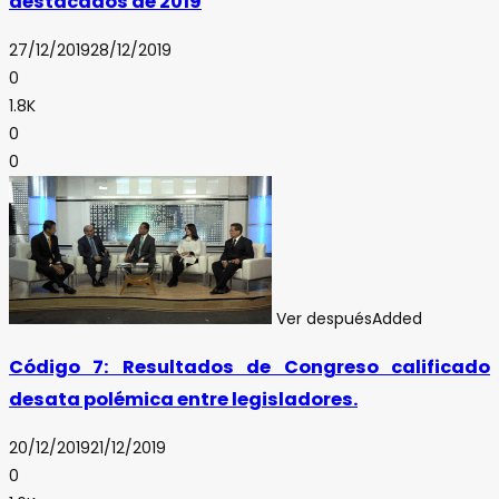
destacados de 2019
27/12/2019
28/12/2019
0
1.8K
0
0
Ver después
Added
Código 7: Resultados de Congreso calificado
desata polémica entre legisladores.
20/12/2019
21/12/2019
0