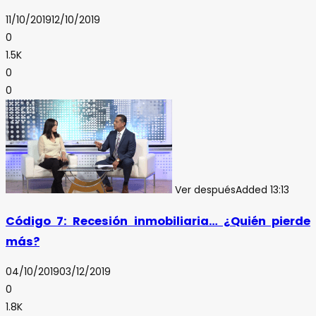
11/10/2019
12/10/2019
0
1.5K
0
0
Ver después
Added
13:13
Código 7: Recesión inmobiliaria… ¿Quién pierde
más?
04/10/2019
03/12/2019
0
1.8K