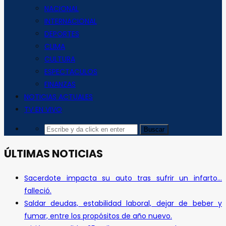
NACIONAL
INTERNACIONAL
DEPORTES
CLIMA
CULTURA
ESPECTACULOS
FINANZAS
NOTICIAS ACTUALES
TV EN VIVO
ÚLTIMAS NOTICIAS
Sacerdote impacta su auto tras sufrir un infarto…
falleció.
Saldar deudas, estabilidad laboral, dejar de beber y
fumar, entre los propósitos de año nuevo.