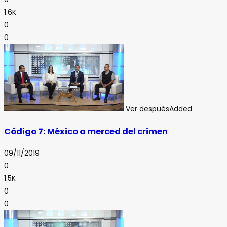
1.6K
0
0
Ver después
Added
Código 7: México a merced del crimen
09/11/2019
0
1.5K
0
0