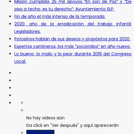
Misión cumplida, 25 mil apoyos “En son de Paz” y “De
piso a techo, es tu derecho”: Ayuntamiento SLP.
Fin de año el más intenso de la temporada.
2020, año de la erradicación del trabajo infantil:
Legisladores.
Potosinos hablan de sus deseos y propósitos para 2020.
Expertos cantineros, los más “socorridos” en año nuevo.
Lo bueno, lo malo y lo peor durante 2019 del Congreso
Local.
No hay videos aún
Da click en "Ver después" y aquí aparecerán
Verlos todos