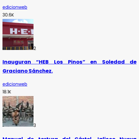
edicionweb
30.6K
2
Inauguran “HEB Los Pinos” en Soledad de
Graciano Sánchez.
edicionweb
18.1K
3