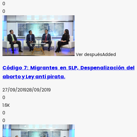
0
0
Ver después
Added
Código 7: Migrantes en SLP, Despenalización del
aborto y Ley anti pirata.
27/09/2019
28/09/2019
0
1.6K
0
0