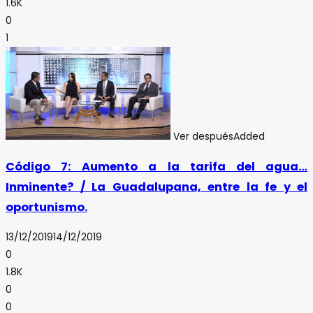
1.6K
0
1
Ver después
Added
Código 7: Aumento a la tarifa del agua…
Inminente? / La Guadalupana, entre la fe y el
oportunismo.
13/12/2019
14/12/2019
0
1.8K
0
0