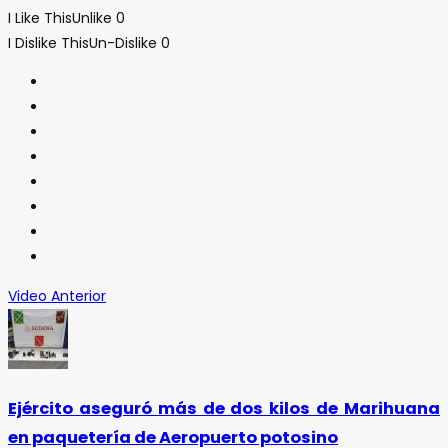
I Like This
Unlike
0
I Dislike This
Un-Dislike
0
Video Anterior
Ejército aseguró más de dos kilos de Marihuana
en paquetería de Aeropuerto potosino