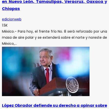
en Nuevo León, Tamaulipas, Veracruz, Oaxaca y
Chiapas
edicionweb
1.5K
México.- Para hoy, el frente frío No. 8 será reforzado por una
masa de aire polar y se extenderá sobre el norte y noreste de
México,...
López Obrador defiende su derecho a opinar sobre