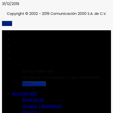
31/12/2019
Copyright © 2002 - 2019 Comunicación 2000 S.A. de C.V.
Arriba
No hay videos aún
Da click en "Ver después" y aquí aparecerán
Verlos todos
NOTICIAS 2019
ENTREVISTAS
LOCALES Y REGIONALES
REPORTE 7