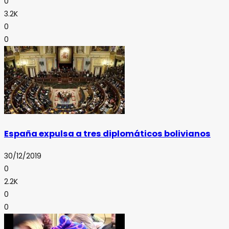
0
3.2K
0
0
España expulsa a tres diplomáticos bolivianos
30/12/2019
0
2.2K
0
0