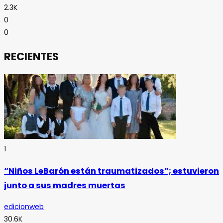
2.3K
0
0
RECIENTES
1
“Niños LeBarón están traumatizados”; estuvieron
junto a sus madres muertas
edicionweb
30.6K