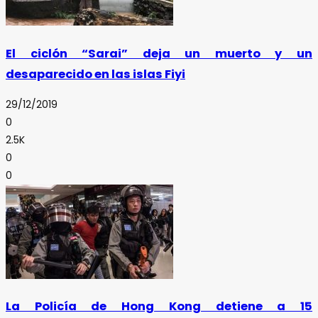
El ciclón “Sarai” deja un muerto y un
desaparecido en las islas Fiyi
29/12/2019
0
2.5K
0
0
La Policía de Hong Kong detiene a 15