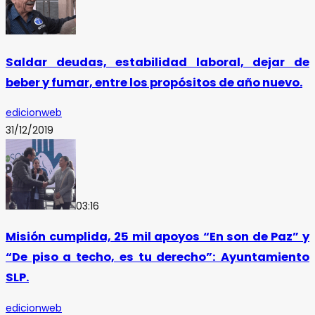
Saldar deudas, estabilidad laboral, dejar de
beber y fumar, entre los propósitos de año nuevo.
edicionweb
31/12/2019
03:16
Misión cumplida, 25 mil apoyos “En son de Paz” y
“De piso a techo, es tu derecho”: Ayuntamiento
SLP.
edicionweb