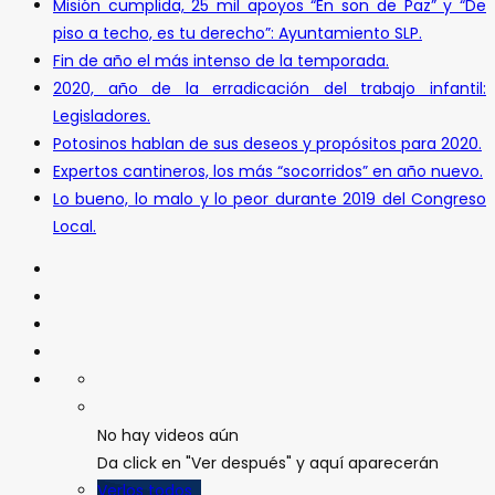
Misión cumplida, 25 mil apoyos “En son de Paz” y “De
piso a techo, es tu derecho”: Ayuntamiento SLP.
Fin de año el más intenso de la temporada.
2020, año de la erradicación del trabajo infantil:
Legisladores.
Potosinos hablan de sus deseos y propósitos para 2020.
Expertos cantineros, los más “socorridos” en año nuevo.
Lo bueno, lo malo y lo peor durante 2019 del Congreso
Local.
No hay videos aún
Da click en "Ver después" y aquí aparecerán
Verlos todos