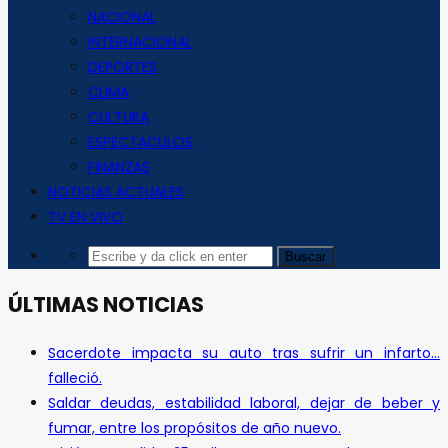
NACIONAL
INTERNACIONAL
DEPORTES
CLIMA
CULTURA
ESPECTACULOS
FINANZAS
NOTICIAS ACTUALES
TV EN VIVO
ÚLTIMAS NOTICIAS
Sacerdote impacta su auto tras sufrir un infarto…
falleció.
Saldar deudas, estabilidad laboral, dejar de beber y
fumar, entre los propósitos de año nuevo.