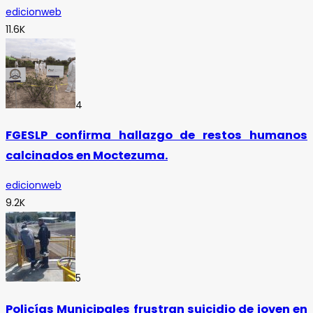
edicionweb
11.6K
4
FGESLP confirma hallazgo de restos humanos
calcinados en Moctezuma.
edicionweb
9.2K
5
Policías Municipales frustran suicidio de joven en