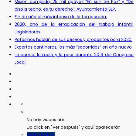
Misión cumplida, 25 mil apoyos “En son de Paz” y “De
piso a techo, es tu derecho”: Ayuntamiento SLP.
Fin de año el más intenso de la temporada.
2020, año de la erradicación del trabajo infantil:
Legisladores.
Potosinos hablan de sus deseos y propósitos para 2020.
Expertos cantineros, los más “socorridos” en año nuevo.
Lo bueno, lo malo y lo peor durante 2019 del Congreso
Local.
No hay videos aún
Da click en "Ver después" y aquí aparecerán
Verlos todos