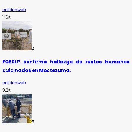
edicionweb
11.6K
4
FGESLP confirma hallazgo de restos humanos
calcinados en Moctezuma.
edicionweb
9.2K
5