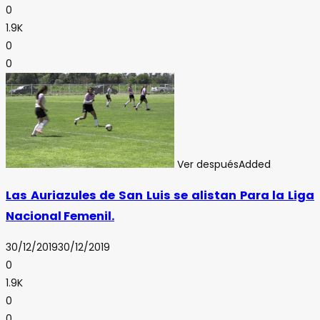
0
1.9K
0
0
Ver después
Added
Las Auriazules de San Luis se alistan Para la Liga
Nacional Femenil.
30/12/2019
30/12/2019
0
1.9K
0
0