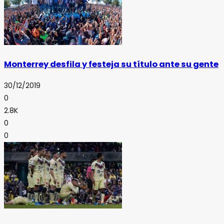
Monterrey desfila y festeja su título ante su gente
30/12/2019
0
2.8K
0
0