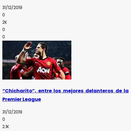
31/12/2019
0
2K
0
0
“Chicharito”, entre los mejores delanteros de la
Premier League
31/12/2019
0
2.1K