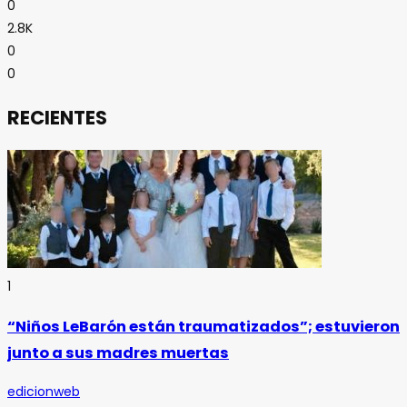
0
2.8K
0
0
RECIENTES
1
“Niños LeBarón están traumatizados”; estuvieron
junto a sus madres muertas
edicionweb