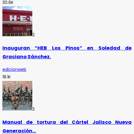
30.6K
2
Inauguran “HEB Los Pinos” en Soledad de
Graciano Sánchez.
edicionweb
18.1K
3
Manual de tortura del Cártel Jalisco Nueva
Generación…