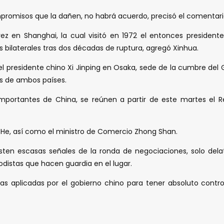
mpromisos que la dañen, no habrá acuerdo, precisó el comentari
ez en Shanghai, la cual visitó en 1972 el entonces presiden
s bilaterales tras dos décadas de ruptura, agregó Xinhua.
 presidente chino Xi Jinping en Osaka, sede de la cumbre del G2
s de ambos países.
importantes de China, se reúnen a partir de este martes el R
iu He, así como el ministro de Comercio Zhong Shan.
isten escasas señales de la ronda de negociaciones, solo dela
distas que hacen guardia en el lugar.
idas aplicadas por el gobierno chino para tener absoluto contro