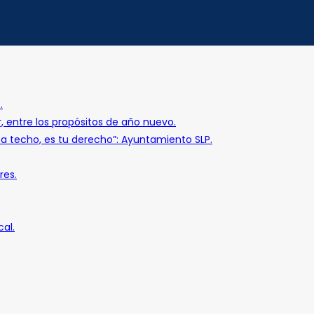
.
r, entre los propósitos de año nuevo.
o a techo, es tu derecho”: Ayuntamiento SLP.
res.
al.