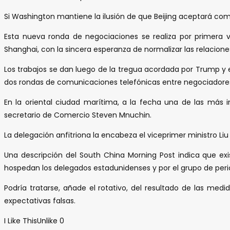
Si Washington mantiene la ilusión de que Beijing aceptará co
Esta nueva ronda de negociaciones se realiza por primera v
Shanghai, con la sincera esperanza de normalizar las relacione
Los trabajos se dan luego de la tregua acordada por Trump y el
dos rondas de comunicaciones telefónicas entre negociadore
En la oriental ciudad marítima, a la fecha una de las más 
secretario de Comercio Steven Mnuchin.
La delegación anfitriona la encabeza el viceprimer ministro L
Una descripción del South China Morning Post indica que ex
hospedan los delegados estadunidenses y por el grupo de perio
Podría tratarse, añade el rotativo, del resultado de las med
expectativas falsas.
I Like This
Unlike
0