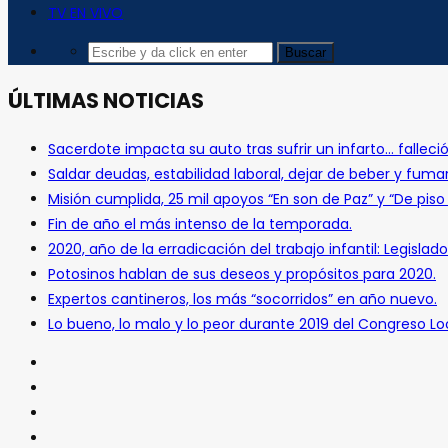
TV EN VIVO
ÚLTIMAS NOTICIAS
Sacerdote impacta su auto tras sufrir un infarto… falleció
Saldar deudas, estabilidad laboral, dejar de beber y fuma
Misión cumplida, 25 mil apoyos “En son de Paz” y “De pis
Fin de año el más intenso de la temporada.
2020, año de la erradicación del trabajo infantil: Legislado
Potosinos hablan de sus deseos y propósitos para 2020.
Expertos cantineros, los más “socorridos” en año nuevo.
Lo bueno, lo malo y lo peor durante 2019 del Congreso Loc