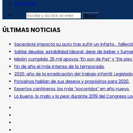
TV EN VIVO
ÚLTIMAS NOTICIAS
Sacerdote impacta su auto tras sufrir un infarto… falleció
Saldar deudas, estabilidad laboral, dejar de beber y fuma
Misión cumplida, 25 mil apoyos “En son de Paz” y “De pis
Fin de año el más intenso de la temporada.
2020, año de la erradicación del trabajo infantil: Legislado
Potosinos hablan de sus deseos y propósitos para 2020.
Expertos cantineros, los más “socorridos” en año nuevo.
Lo bueno, lo malo y lo peor durante 2019 del Congreso Loc