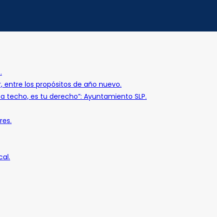
.
r, entre los propósitos de año nuevo.
o a techo, es tu derecho”: Ayuntamiento SLP.
res.
al.