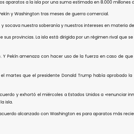
tos aparatos a la isla por una suma estimada en 8.000 millones
Pekín y Washington tras meses de guerra comercial.
 y socava nuestra soberanía y nuestros intereses en materia de s
us provincias. La isla está dirigida por un régimen rival que se 
 Y Pekín amenaza con hacer uso de la fuerza en caso de que
ó el martes que el presidente Donald Trump había aprobado la
acuerdo y exhortó el miércoles a Estados Unidos a «renunciar 
a isla.
l acuerdo alcanzado con Washington es para aparatos más reci