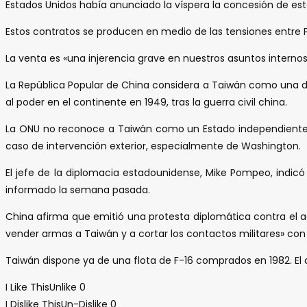
Estados Unidos había anunciado la víspera la concesión de es
Estos contratos se producen en medio de las tensiones entre 
La venta es «una injerencia grave en nuestros asuntos internos
La República Popular de China considera a Taiwán como una de s
al poder en el continente en 1949, tras la guerra civil china.
La ONU no reconoce a Taiwán como un Estado independiente.
caso de intervención exterior, especialmente de Washington.
El jefe de la diplomacia estadounidense, Mike Pompeo, indic
informado la semana pasada.
China afirma que emitió una protesta diplomática contra el 
vender armas a Taiwán y a cortar los contactos militares» con l
Taiwán dispone ya de una flota de F-16 comprados en 1982. E
I Like This
Unlike
0
I Dislike This
Un-Dislike
0