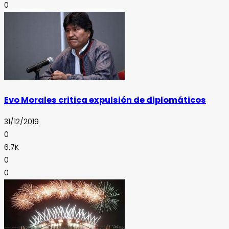
0
Evo Morales critica expulsión de diplomáticos
31/12/2019
0
6.7K
0
0